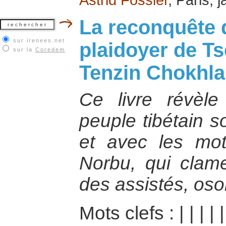
La reconquête d
sur irenees.net
plaidoyer de Ts
sur la
Coredem
Tenzin Chokhla
Ce livre révèle
peuple tibétain 
et avec les mo
Norbu, qui clam
des assistés, oson
Mots clefs :
|
|
|
|