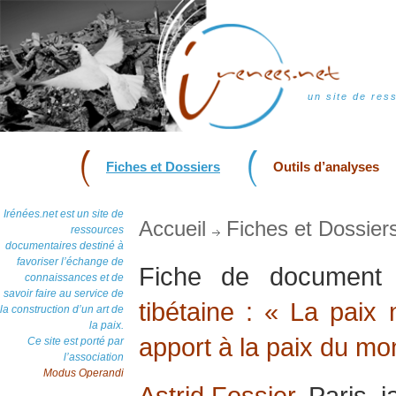
un site de res
Fiches et Dossiers
Outils d’analyses
Irénées.net est un site de
Accueil
Fiches et Dossier
ressources
documentaires destiné à
favoriser l’échange de
Fiche de documen
connaissances et de
savoir faire au service de
tibétaine : « La paix
la construction d’un art de
la paix.
apport à la paix du m
Ce site est porté par
l’association
Modus Operandi
Astrid Fossier
, Paris, 