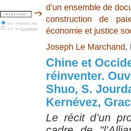
d’un ensemble de docum
construction de pai
sur irenees.net
économie et justice soc
sur la
Coredem
Joseph Le Marchand
,
Chine et Occide
réinventer. Ouvr
Shuo, S. Jourda
Kernévez, Grac
Le récit d’un pr
cadre de "l’All