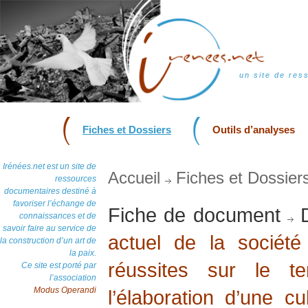
un site de res
Fiches et Dossiers
Outils d’analyses
Irénées.net est un site de
Accueil
Fiches et Dossier
ressources
documentaires destiné à
favoriser l’échange de
Fiche de document
D
connaissances et de
savoir faire au service de
actuel de la société
la construction d’un art de
la paix.
réussites sur le t
Ce site est porté par
l’association
Modus Operandi
l’élaboration d’une cu