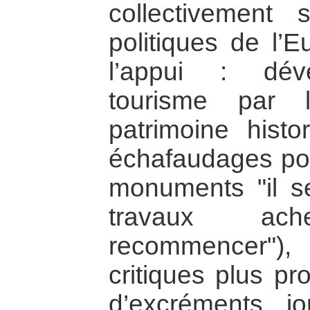
collectivement 
politiques de l’E
l’appui : dév
tourisme par 
patrimoine hist
échafaudages pou
monuments "il se
travaux ach
recommencer")
critiques plus p
d’excréments jon