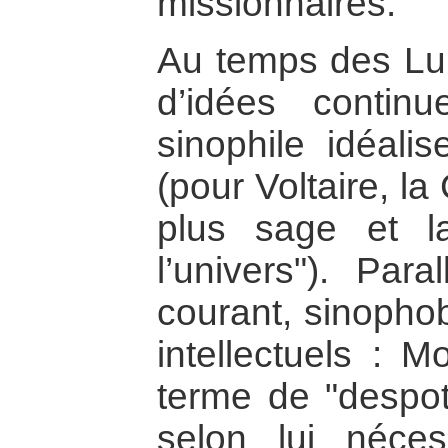
missionnaires.
Au temps des Lu
d’idées contin
sinophile idéali
(pour Voltaire, la
plus sage et l
l’univers"). Para
courant, sinophob
intellectuels : M
terme de "despot
selon lui néce