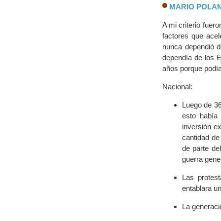
MARIO POLA
A mi criterio fuer
factores que acel
nunca dependió de
dependía de los E
años porque podía 
Nacional:
Luego de 36
esto había 
inversión e
cantidad de
de parte de
guerra gene
Las protes
entablara u
La generaci