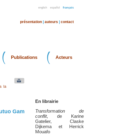
english
español
français
présentation
|
auteurs
|
contact
Publications
Acteurs
a la
En librairie
Mutuo Gam
Transformation de
conflit
, de Karine
Gatelier, Claske
Dijkema et Herrick
Mouafo