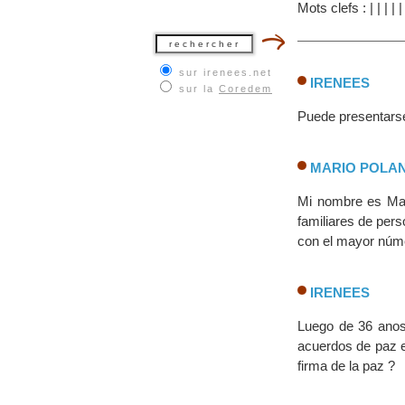
Mots clefs :
|
|
|
|
sur irenees.net
IRENEES
sur la
Coredem
Puede presentarse
MARIO POLA
Mi nombre es Ma
familiares de per
con el mayor núme
IRENEES
Luego de 36 anos 
acuerdos de paz e
firma de la paz ?