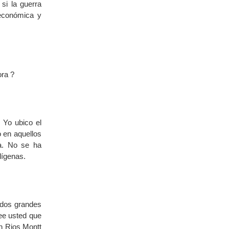
si la guerra
económica y
ora ?
 Yo ubico el
o en aquellos
a. No se ha
dígenas.
 dos grandes
ree usted que
in Rios Montt