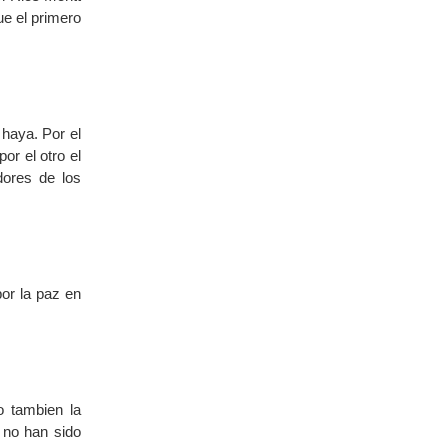
ue el primero
 haya. Por el
or el otro el
dores de los
or la paz en
o tambien la
 no han sido