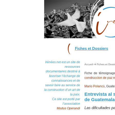
Fiches et Dossiers
Irénées.net est un site de
Accueil
Fiches et Dossi
ressources
documentaires destiné à
Fiche de témoigna
favoriser l’échange de
construccion de paz 
connaissances et de
savoir faire au service de
Mario Polanco
, Guat
la construction d’un art de
Entrevista al
la paix.
de Guatemala
Ce site est porté par
l’association
Las dificultades p
Modus Operandi