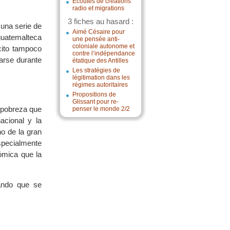
Écoutes de créations
radio et migrations
3 fiches au hasard :
 una serie de
Aimé Césaire pour
guatemalteca
une pensée anti-
coloniale autonome et
cito tampoco
contre l’indépendance
arse durante
étatique des Antilles
Les stratégies de
légitimation dans les
régimes autoritaires
Propositions de
Glissant pour re-
 pobreza que
penser le monde 2/2
acional y la
ho de la gran
specialmente
nómica que la
dando que se