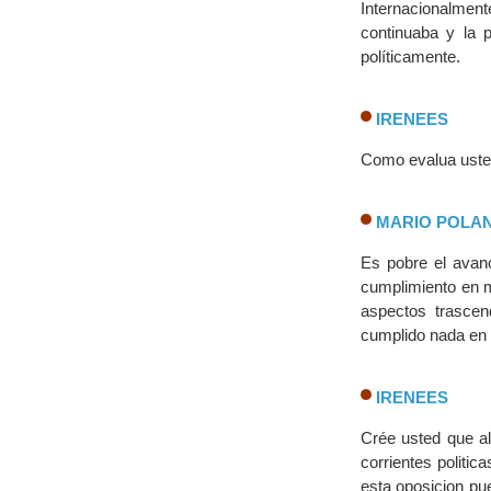
Internacionalment
continuaba y la
políticamente.
IRENEES
Como evalua usted
MARIO POLA
Es pobre el avanc
cumplimiento en m
aspectos trascen
cumplido nada en 
IRENEES
Crée usted que al
corrientes politi
esta oposicion pu