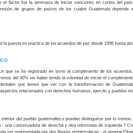
e el factor fue la amenaza de iniciar sanciones en contra del país 
 presión de grupos de países de los cuales Guatemala depende 
 la puesta en practica de los acuerdos de paz desde 1996 hasta ah
NCO
e que se ha registrado en torno al cumplimiento de los acuerdos.
enos del 30% sin haber tenido la voluntad de iniciar el cumplimient
dentales que tienen que ver con la transformación de Guatemal
aspectos relacionados con derechos humanos, ejercito y pueblos in
 interior del pueblo guatemalteco puedan distinguirse por lo menos
cas : una conservadora de derecha y otra reformista de izquierda ? C
eda ser representada por dos figuras emblematicas : el general Efra