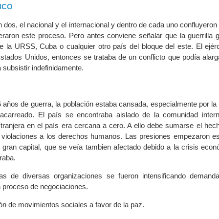
NCO
on dos, el nacional y el internacional y dentro de cada uno confluyeron
eraron este proceso. Pero antes conviene señalar que la guerrilla 
 la URSS, Cuba o cualquier otro país del bloque del este. El ejér
stados Unidos, entonces se trataba de un conflicto que podía alarg
subsistir indefinidamente.
 años de guerra, la población estaba cansada, especialmente por la
acarreado. El país se encontraba aislado de la comunidad intern
xtranjera en el país era cercana a cero. A ello debe sumarse el hec
 violaciones a los derechos humanos. Las presiones empezaron e
l gran capital, que se veía tambien afectado debido a la crisis eco
raba.
tas de diversas organizaciones se fueron intensificando deman
n proceso de negociaciones.
ón de movimientos sociales a favor de la paz.