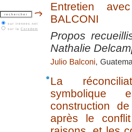
Entretien ave
BALCONI
sur irenees.net
sur la
Coredem
Propos recueill
Nathalie Delcamp
Julio Balconi
, Guatemal
La réconcili
symbolique e
construction d
après le confli
raisons, et les