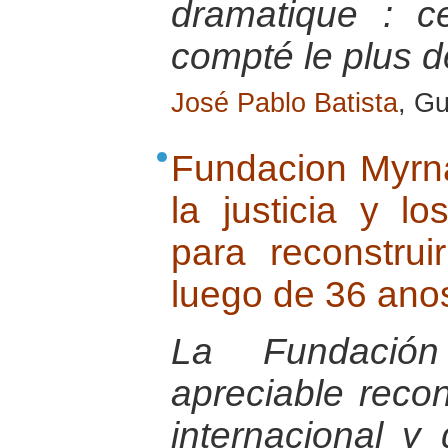
dramatique : c
compté le plus d
José Pablo Batista
, G
Fundacion Myrn
la justicia y 
para reconstru
luego de 36 anos
La Fundació
apreciable reco
internacional y