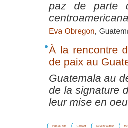
paz de parte d
centroamericana
Eva Obregon
, Guatema
À la rencontre d
de paix au Guat
Guatemala au dé
de la signature 
leur mise en oeu
Plan du site
Contact
Devenir auteur
Men