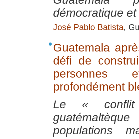
démocratique et 
José Pablo Batista
, G
Guatemala après 
défi de constru
personnes 
profondément bl
Le « confli
guatémaltèqu
populations m