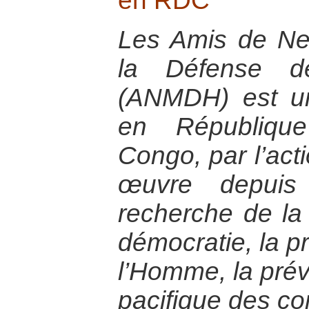
en RDC
Les Amis de N
la Défense d
(ANMDH) est un
en Républiqu
Congo, par l’act
œuvre depui
recherche de la 
démocratie, la p
l’Homme, la préve
pacifique des con