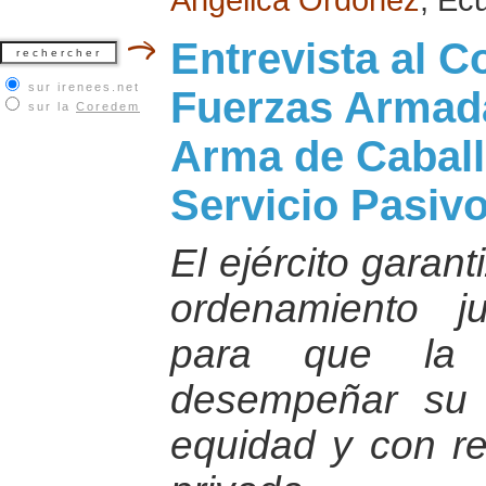
Entrevista al C
sur irenees.net
Fuerzas Armad
sur la
Coredem
Arma de Caball
Servicio Pasivo
El ejército garan
ordenamiento jur
para que la 
desempeñar su t
equidad y con re