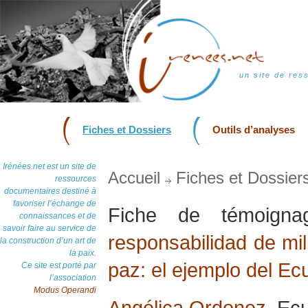
un site de res
Fiches et Dossiers
Outils d’analyses
Irénées.net est un site de
Accueil
Fiches et Dossier
ressources
documentaires destiné à
favoriser l’échange de
Fiche de témoig
connaissances et de
savoir faire au service de
responsabilidad de mil
la construction d’un art de
la paix.
paz: el ejemplo del Ec
Ce site est porté par
l’association
Modus Operandi
Angélica Ordonez
, Ec