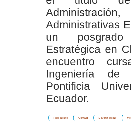
el título d
Administración,
Administrativas 
un posgrado 
Estratégica en C
encuentro cu
Ingeniería de
Pontificia Univ
Ecuador.
Plan du site
Contact
Devenir auteur
Men