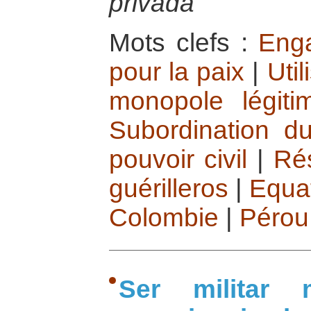
privada
Mots clefs :
Enga
pour la paix
|
Util
monopole légiti
Subordination du
pouvoir civil
|
Ré
guérilleros
|
Equa
Colombie
|
Pérou
Ser militar