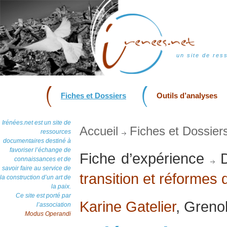
un site de res
Fiches et Dossiers
Outils d’analyses
Irénées.net est un site de
Accueil
Fiches et Dossier
ressources
documentaires destiné à
favoriser l’échange de
Fiche d’expérience
D
connaissances et de
savoir faire au service de
transition et réformes 
la construction d’un art de
la paix.
Ce site est porté par
Karine Gatelier
, Greno
l’association
Modus Operandi