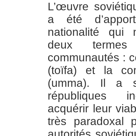
L’œuvre soviétiq
a été d’appor
nationalité qui 
deux termes 
communautés : cel
(toïfa) et la c
(umma). Il a 
républiques i
acquérir leur viab
très paradoxal p
autorités soviéti