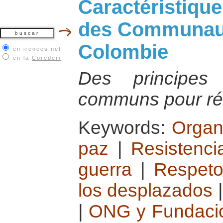
Caractéristiqu
des Communaut
Colombie
en irenees.net
en la
Coredem
Des principes
communs pour rés
Keywords:
Organi
paz
|
Resistencia
guerra
|
Respeto
los desplazados
|
ONG y Fundacio