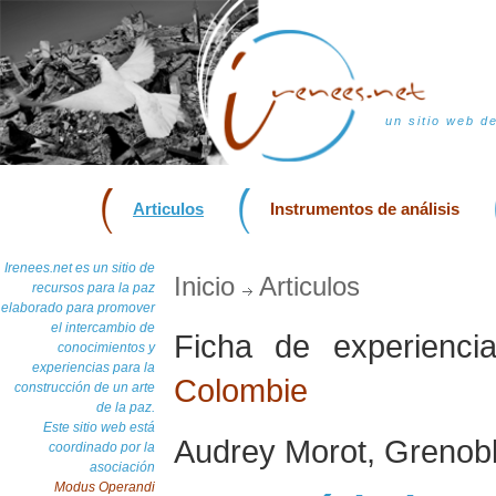
un sitio web d
Articulos
Instrumentos de análisis
Irenees.net es un sitio de
Inicio
Articulos
recursos para la paz
elaborado para promover
el intercambio de
Ficha de experienc
conocimientos y
experiencias para la
Colombie
construcción de un arte
de la paz.
Este sitio web está
Audrey Morot, Grenobl
coordinado por la
asociación
Modus Operandi