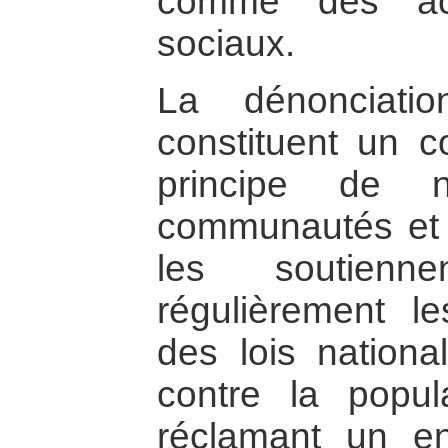
comme des act
sociaux.
La dénonciati
constituent un co
principe de n
communautés et l
les soutienn
régulièrement le
des lois national
contre la popula
réclamant un en