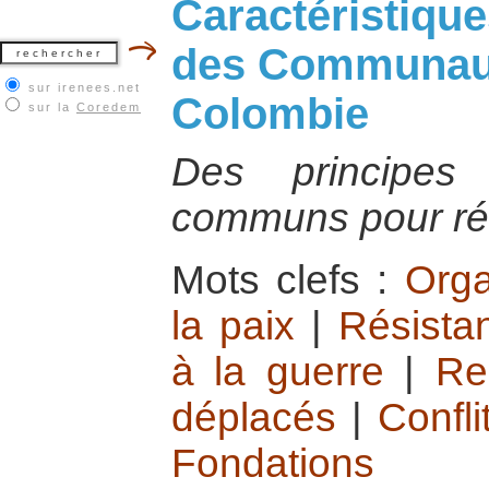
Caractéristiqu
des Communaut
sur irenees.net
Colombie
sur la
Coredem
Des principes
communs pour rés
Mots clefs :
Orga
la paix
|
Résistan
à la guerre
|
Re
déplacés
|
Confl
Fondations int