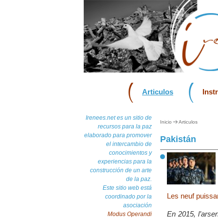
Articulos
Inst
Irenees.net es un sitio de
Inicio
Articulos
recursos para la paz
elaborado para promover
Pakistán
el intercambio de
conocimientos y
experiencias para la
construcción de un arte
de la paz.
Este sitio web está
Les neuf puissa
coordinado por la
asociación
En 2015, l’arse
Modus Operandi