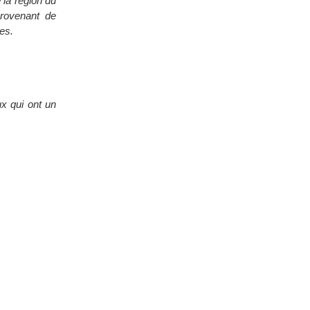
la région du
provenant de
ges.
ux qui ont un