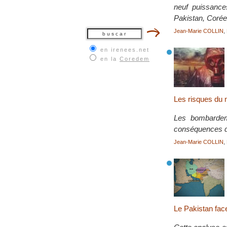
neuf puissance
Pakistan, Corée
Jean-Marie COLLIN
,
en irenees.net
en la
Coredem
Les risques du n
Les bombardeme
conséquences de
Jean-Marie COLLIN
,
Le Pakistan fac