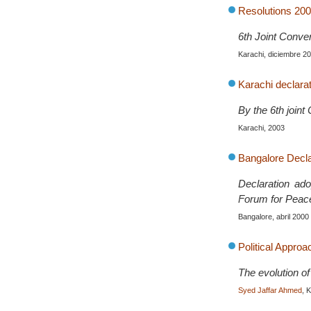
Resolutions 200
6th Joint Conve
Karachi, diciembre 2
Karachi declarat
By the 6th join
Karachi, 2003
Bangalore Declar
Declaration ado
Forum for Peac
Bangalore, abril 2000
Political Approa
The evolution of 
Syed Jaffar Ahmed
, 