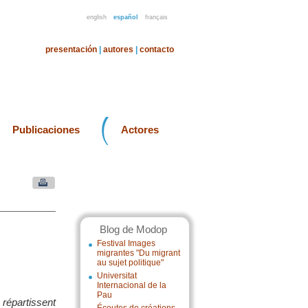
english
español
français
presentación
|
autores
|
contacto
Publicaciones
Actores
Blog de Modop
Festival Images
migrantes "Du migrant
au sujet politique"
Universitat
Internacional de la
Pau
 répartissent