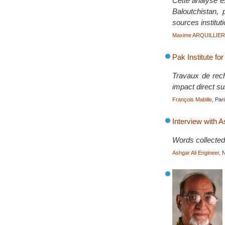
Cette analyse e
Baloutchistan,
sources institut
Maxime ARQUILLIE
Pak Institute fo
Travaux de reche
impact direct sur
François Mabille
, Par
Interview with A
Words collected
Ashgar Ali Engineer
, 