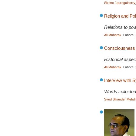
Sixtine Jaureguiberry
Religion and Pol
Relations to powe
Ali Mubarak
, Lahore,
Consciousness o
Historical aspec
Ali Mubarak
, Lahore,
Interview with
Words collected
Syed Sikander Mehdi