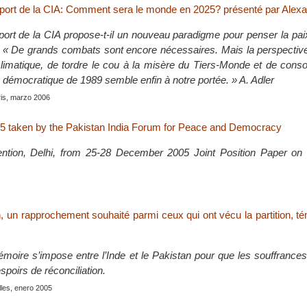
ort de la CIA: Comment sera le monde en 2025? présenté par Alexa
ort de la CIA propose-t-il un nouveau paradigme pour penser la pai
« De grands combats sont encore nécessaires. Mais la perspective
climatique, de tordre le cou à la misère du Tiers-Monde et de consol
démocratique de 1989 semble enfin à notre portée. » A. Adler
ris, marzo 2006
5 taken by the Pakistan India Forum for Peace and Democracy
ention, Delhi, from 25-28 December 2005 Joint Position Paper 
n, un rapprochement souhaité parmi ceux qui ont vécu la partition, 
émoire s’impose entre l’Inde et le Pakistan pour que les souffrance
spoirs de réconciliation.
lles, enero 2005