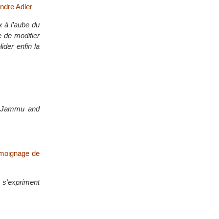
ndre Adler
x à l’aube du
 de modifier
ider enfin la
on Jammu and
témoignage de
s s’expriment