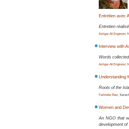
Entretien avec 
Entretien réalis
Ashgar Ali Engineer
, 
Interview with A
Words collected
Ashgar Ali Engineer
, 
Understanding 
Roots of the Is
Fahmida Riaz
, Karac
Women and Deve
An NGO that wor
development of s