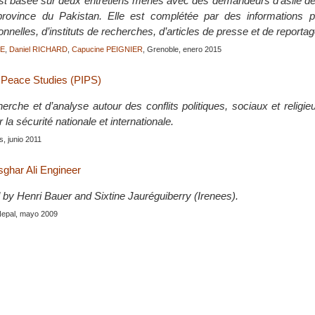
st basée sur deux entretiens menés avec des demandeurs d’asile de 
 province du Pakistan. Elle est complétée par des informations 
ionnelles, d’instituts de recherches, d’articles de presse et de reporta
RE
,
Daniel RICHARD
,
Capucine PEIGNIER
, Grenoble, enero 2015
r Peace Studies (PIPS)
rche et d’analyse autour des conflits politiques, sociaux et religie
 la sécurité nationale et internationale.
is, junio 2011
sghar Ali Engineer
 by Henri Bauer and Sixtine Jauréguiberry (Irenees).
Nepal, mayo 2009