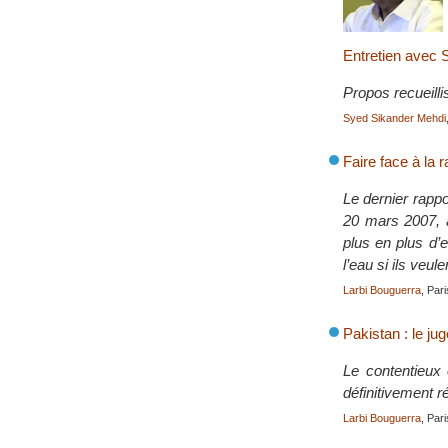
Entretien avec
Propos recueilli
Syed Sikander Mehdi
Faire face à la 
Le dernier rappo
20 mars 2007, à
plus en plus d’e
l’eau si ils veul
Larbi Bouguerra
, Par
Pakistan : le ju
Le contentieux 
définitivement r
Larbi Bouguerra
, Par