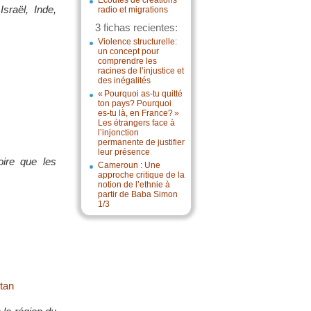
Écoutes de créations
sraël, Inde,
radio et migrations
3 fichas recientes:
Violence structurelle:
un concept pour
comprendre les
racines de l’injustice et
des inégalités
« Pourquoi as-tu quitté
ton pays? Pourquoi
es-tu là, en France? »
Les étrangers face à
l’injonction
permanente de justifier
leur présence
ire que les
Cameroun : Une
approche critique de la
notion de l’ethnie à
partir de Baba Simon
1/3
stan