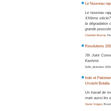
Le Nouveau rapp
Le nouveau rapp
XXIème siècle? 
la dégradation 
grande poussée 
Charlotte Bourrat
, Pa
Resolutions 200
7th Joint Conv
Kashmir.
Delhi, diciembre 2005
Inde et Pakista
Urvashi Butalia
Un travail de m
mais aussi les e
Xavier Guigue
, Bruxe