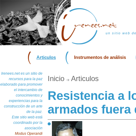
un sitio web d
Articulos
Instrumentos de análisis
Irenees.net es un sitio de
Inicio
Articulos
recursos para la paz
elaborado para promover
el intercambio de
Resistencia a 
conocimientos y
experiencias para la
armados fuera d
construcción de un arte
de la paz.
Este sitio web está
coordinado por la
asociación
Modus Operandi