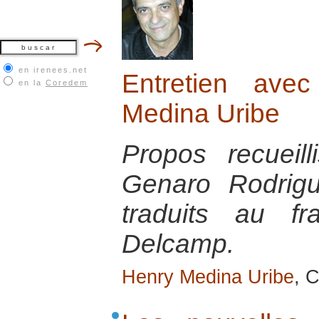
en irenees.net
Entretien ave
en la
Coredem
Medina Uribe
Propos recueil
Genaro Rodrigu
traduits au fr
Delcamp.
Henry Medina Uribe
, 