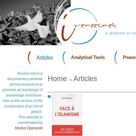
a website of r
Articles
Analytical Tools
Peace
Irenees.net is a
Home
Articles
documentary website
whose purpose is to
promote an exchange of
knowledge and know-
how at the service of the
construction of an Art of
peace.
This website is
coordinated by
Modus Operandi