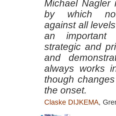
Michael Nagler r
by which nonv
against all level
an important 
strategic and pr
and demonstra
always works i
though changes
the onset.
Claske DIJKEMA
, Gre