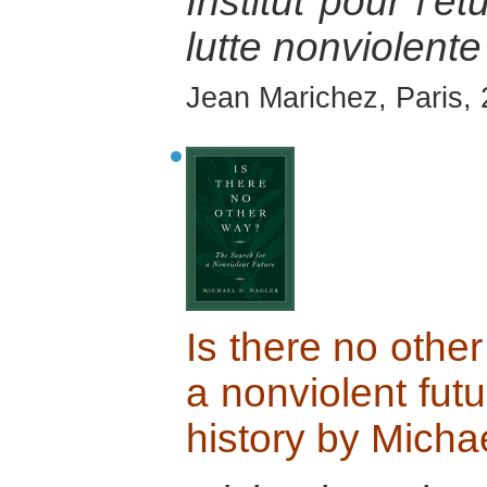
Institut pour l’é
lutte nonviolente
Jean Marichez, Paris,
Is there no othe
a nonviolent futu
history by Micha