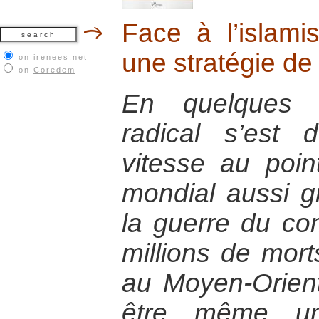
Face à l’islam
une stratégie de
on irenees.net
on
Coredem
En quelques a
radical s’est
vitesse au poin
mondial aussi g
la guerre du co
millions de morts
au Moyen-Orient
être même un