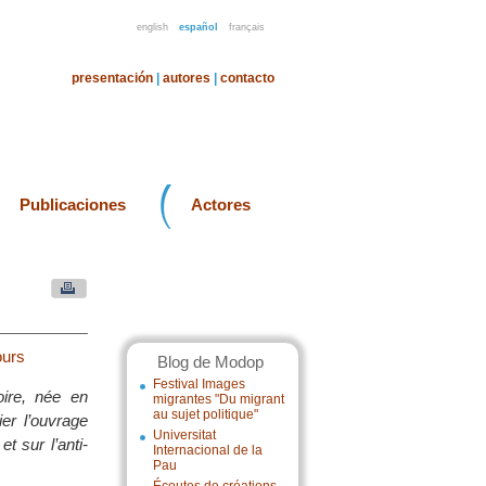
english
español
français
presentación
|
autores
|
contacto
Publicaciones
Actores
ours
Blog de Modop
Festival Images
toire, née en
migrantes "Du migrant
au sujet politique"
er l’ouvrage
Universitat
t sur l’anti-
Internacional de la
Pau