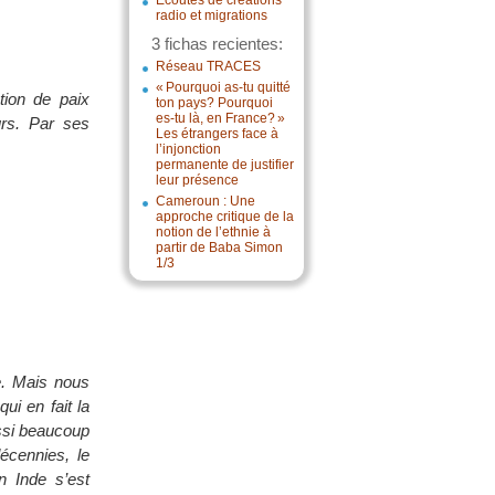
Écoutes de créations
radio et migrations
3 fichas recientes:
Réseau TRACES
« Pourquoi as-tu quitté
ction de paix
ton pays? Pourquoi
es-tu là, en France? »
urs. Par ses
Les étrangers face à
l’injonction
permanente de justifier
leur présence
Cameroun : Une
approche critique de la
notion de l’ethnie à
partir de Baba Simon
1/3
ue. Mais nous
ui en fait la
ssi beaucoup
écennies, le
 Inde s’est