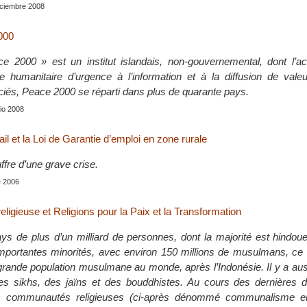
diciembre 2008
2000
ace 2000 » est un institut islandais, non-gouvernemental, dont l’a
de humanitaire d’urgence à l’information et à la diffusion de vale
és, Peace 2000 se réparti dans plus de quarante pays.
nio 2008
ail et la Loi de Garantie d’emploi en zone rurale
uffre d’une grave crise.
e 2006
eligieuse et Religions pour la Paix et la Transformation
ays de plus d’un milliard de personnes, dont la majorité est hindo
mportantes minorités, avec environ 150 millions de musulmans, ce q
rande population musulmane au monde, après l’Indonésie. Il y a au
es sikhs, des jaïns et des bouddhistes. Au cours des dernières d
les communautés religieuses (ci-après dénommé communalisme en