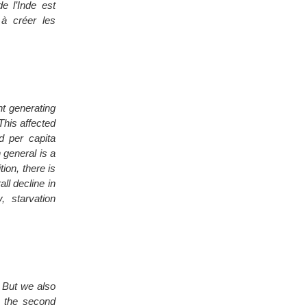
e l’Inde est
 à créer les
t generating
This affected
ed per capita
 general is a
ion, there is
ll decline in
 starvation
. But we also
s the second