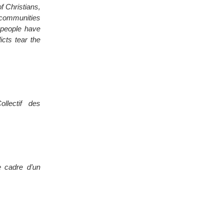
f Christians,
 communities
 people have
licts tear the
llectif des
e cadre d’un