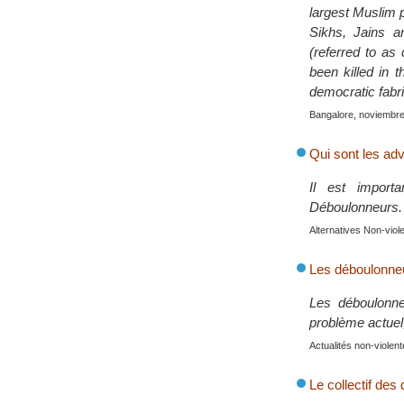
largest Muslim p
Sikhs, Jains a
(referred to as
been killed in t
democratic fabri
Bangalore, noviembr
Qui sont les ad
Il est importa
Déboulonneurs.
Alternatives Non-vio
Les déboulonneur
Les déboulonne
problème actuel, 
Actualités non-viole
Le collectif de