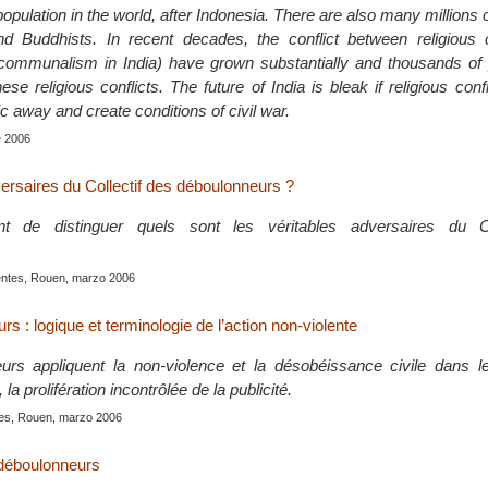
opulation in the world, after Indonesia. There are also many millions o
nd Buddhists. In recent decades, the conflict between religious
 communalism in India) have grown substantially and thousands of
hese religious conflicts. The future of India is bleak if religious conf
c away and create conditions of civil war.
e 2006
versaires du Collectif des déboulonneurs ?
nt de distinguer quels sont les véritables adversaires du Co
lentes, Rouen, marzo 2006
s : logique et terminologie de l’action non-violente
urs appliquent la non-violence et la désobéissance civile dans l
la prolifération incontrôlée de la publicité.
ntes, Rouen, marzo 2006
s déboulonneurs