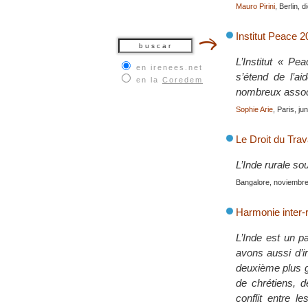
Mauro Pirini
, Berlin, 
Institut Peace 
L’Institut « Pe
en irenees.net
s’étend de l’ai
en la
Coredem
nombreux associ
Sophie Arie
, Paris, ju
Le Droit du Trav
L’Inde rurale so
Bangalore, noviembr
Harmonie inter-r
L’Inde est un p
avons aussi d’i
deuxième plus g
de chrétiens, d
conflit entre 