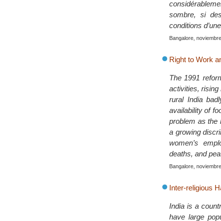
considérablemen
sombre, si des
conditions d’une
Bangalore, noviembr
Right to Work 
The 1991 reform
activities, risi
rural India bad
availability of 
problem as the l
a growing discri
women’s employ
deaths, and peas
Bangalore, noviembr
Inter-religious
India is a coun
have large popu