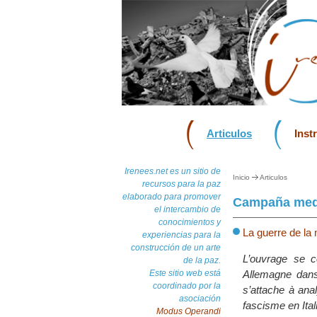
Articulos
Inst
Irenees.net es un sitio de
Inicio
Articulos
recursos para la paz
elaborado para promover
Campaña med
el intercambio de
conocimientos y
La guerre de la 
experiencias para la
construcción de un arte
L’ouvrage se co
de la paz.
Este sitio web está
Allemagne dans 
coordinado por la
s’attache à anal
asociación
fascisme en Ital
Modus Operandi