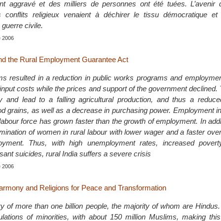
t aggravé et des milliers de personnes ont été tuées. L’avenir d
 conflits religieux venaient à déchirer le tissu démocratique et
 guerre civile.
e 2006
and the Rural Employment Guarantee Act
s resulted in a reduction in public works programs and employmen
ng input costs while the prices and support of the government declined. 
ly and lead to a falling agricultural production, and thus a reduc
food grains, as well as a decrease in purchasing power. Employment in
abour force has grown faster than the growth of employment. In addit
mination of women in rural labour with lower wager and a faster overa
ment. Thus, with high unemployment rates, increased poverty,
ant suicides, rural India suffers a severe crisis
e 2006
 Harmony and Religions for Peace and Transformation
try of more than one billion people, the majority of whom are Hindus
lations of minorities, with about 150 million Muslims, making thi