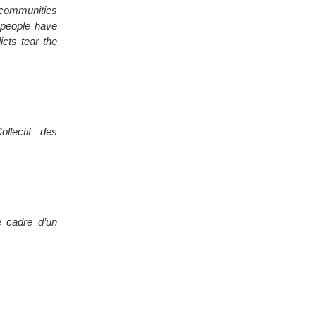
 communities
 people have
licts tear the
llectif des
e cadre d’un