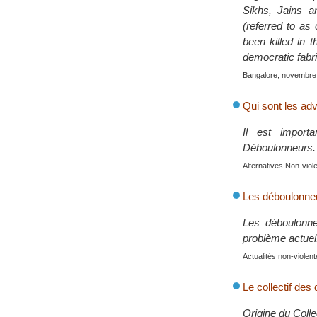
Sikhs, Jains a
(referred to as
been killed in t
democratic fabri
Bangalore, novembre
Qui sont les ad
Il est importa
Déboulonneurs.
Alternatives Non-vio
Les déboulonneur
Les déboulonne
problème actuel, 
Actualités non-viole
Le collectif de
Origine du Coll