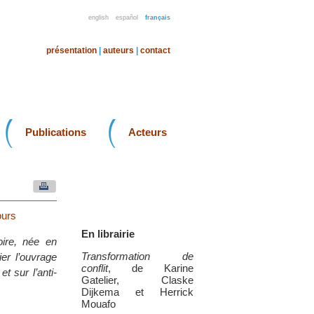
english
español
français
présentation
|
auteurs
|
contact
Publications
Acteurs
ours
En librairie
toire, née en
Transformation de
er l’ouvrage
conflit
, de Karine
t sur l’anti-
Gatelier, Claske
Dijkema et Herrick
Mouafo