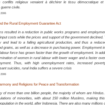
 conflits religieux venaient à déchirer le tissu démocratique et
 guerre civile.
 2006
and the Rural Employment Guarantee Act
s resulted in a reduction in public works programs and employmen
ng input costs while the prices and support of the government declined. 
ly and lead to a falling agricultural production, and thus a reduc
food grains, as well as a decrease in purchasing power. Employment in
abour force has grown faster than the growth of employment. In addit
mination of women in rural labour with lower wager and a faster overa
ment. Thus, with high unemployment rates, increased poverty,
ant suicides, rural India suffers a severe crisis
 2006
 Harmony and Religions for Peace and Transformation
try of more than one billion people, the majority of whom are Hindus
lations of minorities, with about 150 million Muslims, making thi
opulation in the world, after Indonesia. There are also many millions o