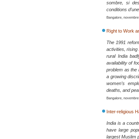
sombre, si des
conditions d’une
Bangalore, novembre
Right to Work 
The 1991 reform
activities, risi
rural India bad
availability of 
problem as the l
a growing discri
women’s employ
deaths, and peas
Bangalore, novembre
Inter-religious
India is a coun
have large popu
largest Muslim p