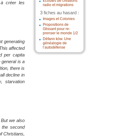
Écoutes de créations
 à créer les
radio et migrations
3 fiches au hasard :
Images et Colonies
Propositions de
Glissant pour re-
prenser le monde 1/2
Défann kòw. Une
t generating
généalogie de
l’autodéfense
This affected
ed per capita
 general is a
ion, there is
ll decline in
 starvation
. But we also
s the second
f Christians,