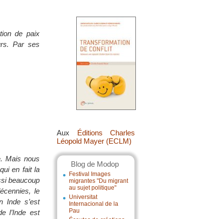
ction de paix
urs. Par ses
Aux
Éditions Charles
Léopold Mayer (ECLM)
ue. Mais nous
Blog de Modop
ui en fait la
Festival Images
ssi beaucoup
migrantes "Du migrant
au sujet politique"
écennies, le
Universitat
 Inde s’est
Internacional de la
Pau
e l’Inde est