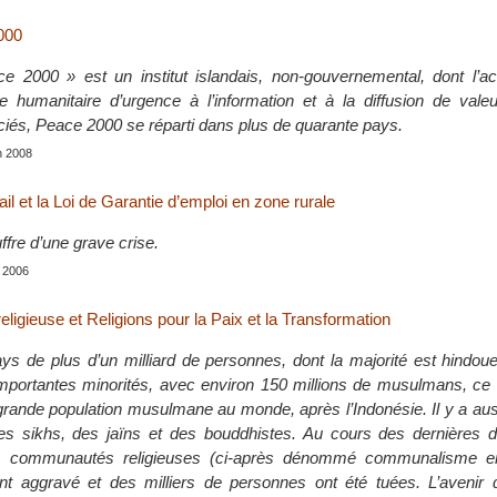
2000
ace 2000 » est un institut islandais, non-gouvernemental, dont l’a
de humanitaire d’urgence à l’information et à la diffusion de vale
és, Peace 2000 se réparti dans plus de quarante pays.
in 2008
ail et la Loi de Garantie d’emploi en zone rurale
uffre d’une grave crise.
 2006
eligieuse et Religions pour la Paix et la Transformation
ays de plus d’un milliard de personnes, dont la majorité est hindo
mportantes minorités, avec environ 150 millions de musulmans, ce q
rande population musulmane au monde, après l’Indonésie. Il y a au
es sikhs, des jaïns et des bouddhistes. Au cours des dernières d
les communautés religieuses (ci-après dénommé communalisme en
t aggravé et des milliers de personnes ont été tuées. L’avenir d