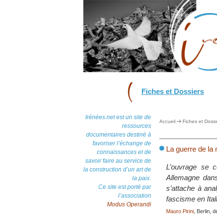
Fiches et Dossiers
Irénées.net est un site de
Accueil
Fiches et Dossi
ressources
documentaires destiné à
favoriser l’échange de
La guerre de la 
connaissances et de
savoir faire au service de
L’ouvrage se co
la construction d’un art de
Allemagne dans 
la paix.
Ce site est porté par
s’attache à anal
l’association
fascisme en Ital
Modus Operandi
Mauro Pirini
, Berlin,