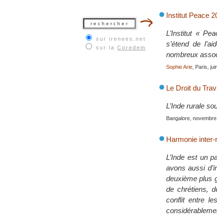
Institut Peace 
L’Institut « Pe
sur irenees.net
s’étend de l’ai
sur la
Coredem
nombreux associ
Sophie Arie
, Paris, ju
Le Droit du Trav
L’Inde rurale so
Bangalore, novembre
Harmonie inter-r
L’Inde est un p
avons aussi d’i
deuxième plus g
de chrétiens, d
conflit entre 
considérablemen