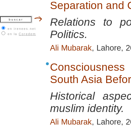
Separation and C
Relations to p
en irenees.net
Politics.
en la
Coredem
Ali Mubarak
, Lahore, 
Consciousness o
South Asia Befo
Historical aspe
muslim identity.
Ali Mubarak
, Lahore, 