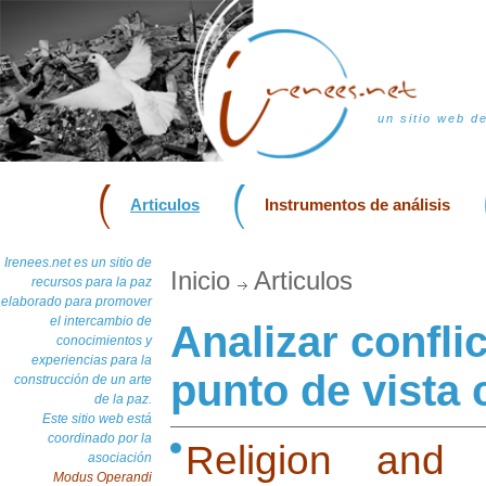
un sitio web d
Articulos
Instrumentos de análisis
Irenees.net es un sitio de
Inicio
Articulos
recursos para la paz
elaborado para promover
el intercambio de
Analizar confli
conocimientos y
experiencias para la
punto de vista 
construcción de un arte
de la paz.
Este sitio web está
coordinado por la
Religion and Po
asociación
Modus Operandi