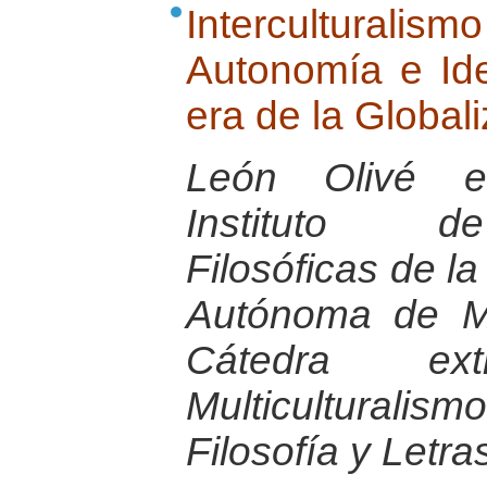
Interculturalis
Autonomía e Ide
era de la Globali
León Olivé es
Instituto de
Filosóficas de l
Autónoma de Mé
Cátedra extr
Multiculturalis
Filosofía y Letr