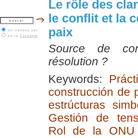
Le rôle des cl
le conflit et la
paix
en irenees.net
en la
Coredem
Source de con
résolution ?
Keywords:
Práct
construcción de 
estrúcturas simbó
Gestión de tensi
Rol de la ONU