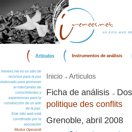
un sitio web d
Articulos
Instrumentos de análisis
Irenees.net es un sitio de
Inicio
Articulos
recursos para la paz
elaborado para promover
el intercambio de
Ficha de análisis
Doss
conocimientos y
experiencias para la
politique des conflits
construcción de un arte
de la paz.
Este sitio web está
Grenoble, abril 2008
coordinado por la
asociación
Modus Operandi