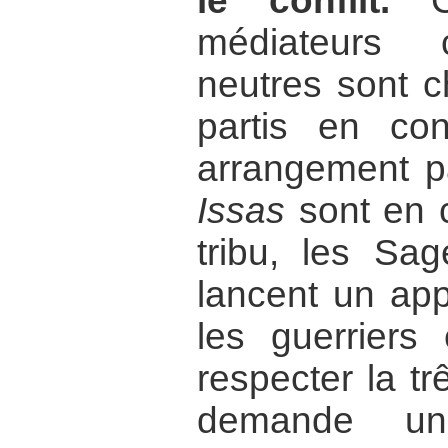
le conflit.
C’
médiateurs 
neutres sont c
partis en con
arrangement pa
Issas
sont en c
tribu, les S
lancent un app
les guerriers
respecter la t
demande une