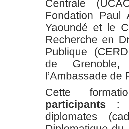
Centrale (UCA
Fondation Paul
Yaoundé et le C
Recherche en Droi
Publique (CERDH
de Grenoble,
l’Ambassade de 
Cette forma
participants
: m
diplomates (ca
Diplomatique du M