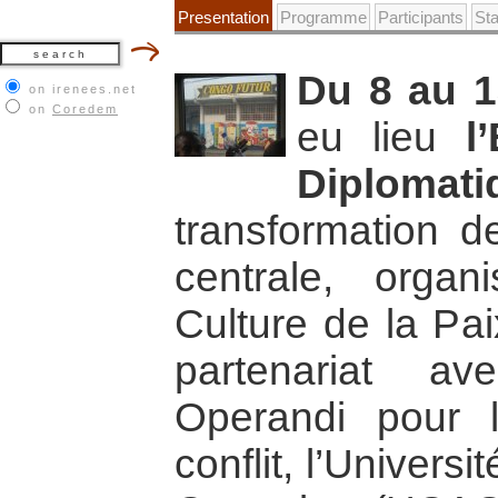
Presentation
Programme
Participants
St
Du 8 au 1
on irenees.net
on
Coredem
eu lieu
l
Diplomati
transformation de
centrale, orga
Culture de la Pa
partenariat av
Operandi pour l
conflit, l’Univers