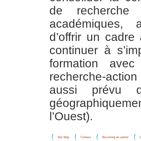
de recherche e
académiques, 
d’offrir un cadre
continuer à s’im
formation ave
recherche-action 
aussi prévu d
géographiquemen
l’Ouest).
Site Map
Contact
Becoming an author