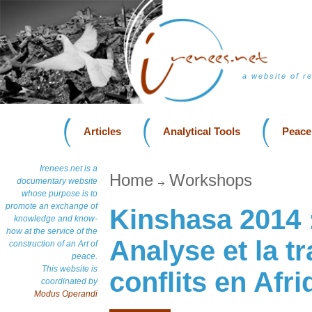
a website of r
Articles
Analytical Tools
Peace
Irenees.net is a
Home
Workshops
documentary website
whose purpose is to
promote an exchange of
Kinshasa 2014 :
knowledge and know-
how at the service of the
Analyse et la t
construction of an Art of
peace.
This website is
conflits en Afri
coordinated by
Modus Operandi