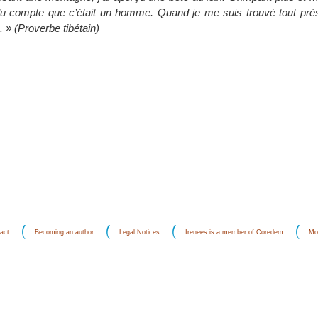
u compte que c’était un homme. Quand je me suis trouvé tout près,
. » (Proverbe tibétain)
act
Becoming an author
Legal Notices
Irenees is a member of Coredem
Mo