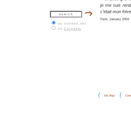
je me suis rend
c’était mon frère
Paris, January 2004
on irenees.net
on
Coredem
Site Map
Cont