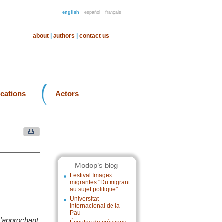
english
español
français
about
|
authors
|
contact us
ications
Actors
Modop’s blog
Festival Images
migrantes "Du migrant
au sujet politique"
Universitat
Internacional de la
Pau
m’approchant,