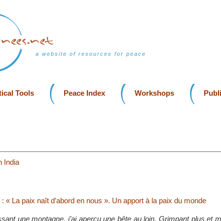
a website of resources for peace
ical Tools
Peace Index
Workshops
Publ
 India
e : « La paix naît d’abord en nous ». Un apport à la paix du monde
issant une montagne, j’ai aperçu une bête au loin. Grimpant plus et 