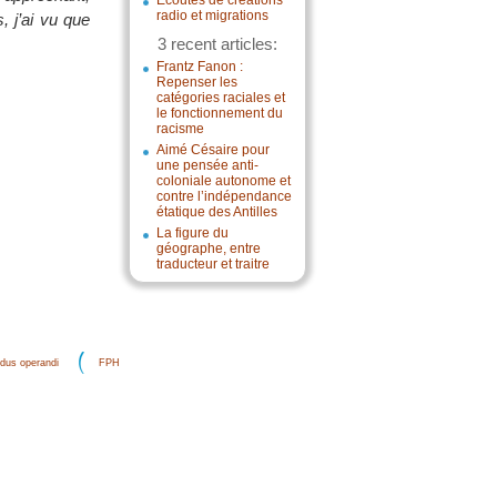
Écoutes de créations
radio et migrations
 j’ai vu que
3 recent articles:
Frantz Fanon :
Repenser les
catégories raciales et
le fonctionnement du
racisme
Aimé Césaire pour
une pensée anti-
coloniale autonome et
contre l’indépendance
étatique des Antilles
La figure du
géographe, entre
traducteur et traitre
dus operandi
FPH