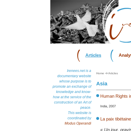
Articles
Analyt
Irenees.net is a
Home
Articles
documentary website
whose purpose is to
Asia
promote an exchange of
knowledge and know-
Human Rights in
how at the service of the
construction of an Art of
India, 2007
peace.
This website is
coordinated by
La paix tibétain
Modus Operandi
« Un jour, grav