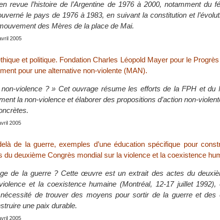
en revue l’histoire de l’Argentine de 1976 à 2000, notamment du f
gouverné le pays de 1976 à 1983, en suivant la constitution et l’évolu
mouvement des Mères de la place de Mai.
avril 2005
éthique et politique. Fondation Charles Léopold Mayer pour le Progr
ent pour une alternative non-violente (MAN).
 non-violence ? » Cet ouvrage résume les efforts de la FPH et du
ement la non-violence et élaborer des propositions d’action non-violent
oncrètes.
avril 2005
elà de la guerre, exemples d’une éducation spécifique pour constru
es du deuxième Congrès mondial sur la violence et la coexistence hu
tage de la guerre ? Cette œuvre est un extrait des actes du deux
violence et la coexistence humaine (Montréal, 12-17 juillet 1992),
a nécessité de trouver des moyens pour sortir de la guerre et des 
struire une paix durable.
avril 2005