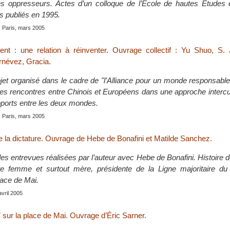
s oppresseurs. Actes d’un colloque de l’École de hautes Études
s publiés en 1995.
, Paris, mars 2005
nt : une relation à réinventer. Ouvrage collectif : Yu Shuo, S. 
rnévez, Gracia.
ojet organisé dans le cadre de "l’Alliance pour un monde responsable 
des rencontres entre Chinois et Européens dans une approche intercul
pports entre les deux mondes.
, Paris, mars 2005
 la dictature. Ouvrage de Hebe de Bonafini et Matilde Sanchez.
des entrevues réalisées par l’auteur avec Hebe de Bonafini. Histoire de
e femme et surtout mère, présidente de la Ligne majoritaire d
lace de Mai.
avril 2005
” sur la place de Mai. Ouvrage d’Éric Sarner.