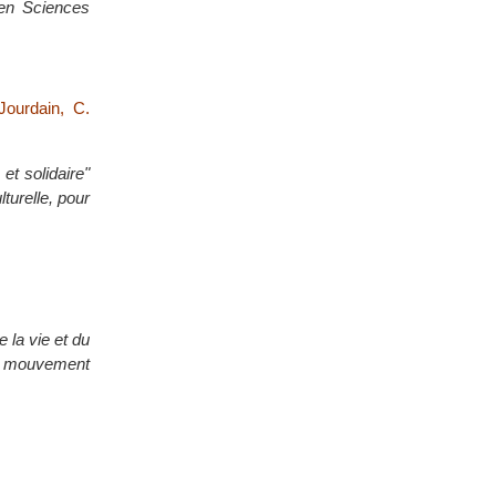
 en Sciences
Jourdain, C.
et solidaire"
turelle, pour
 la vie et du
u mouvement