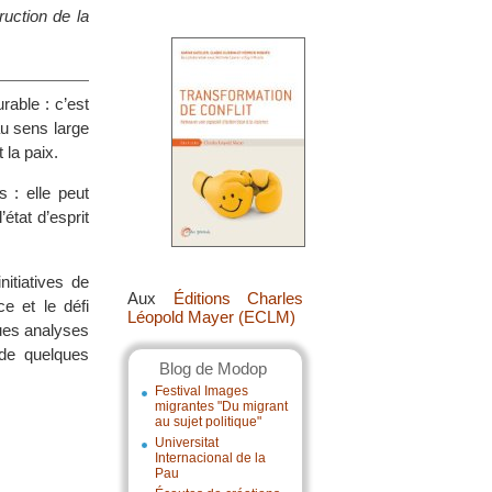
uction de la
able : c’est
au sens large
 la paix.
s : elle peut
état d’esprit
itiatives de
Aux
Éditions Charles
e et le défi
Léopold Mayer (ECLM)
ues analyses
 de quelques
Blog de Modop
Festival Images
migrantes "Du migrant
au sujet politique"
Universitat
Internacional de la
Pau