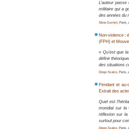
L’auteur passe 
militaire qui a 
des années du 
Silvia Gurrieri
, Paris, 
Non-violence : 
(FPH) et Mouvem
« Qu’est que la
définir théoriqu
des situations c
Diego Scalco
, Paris, 
Pendant et au-d
Extrait des act
Quel est l’héri
mondial sur la 
réflexion sur l
surtout pour con
Diego Scalco
, Paris, 