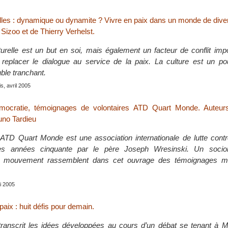
elles : dynamique ou dynamite ? Vivre en paix dans un monde de diver
h Sizoo et de Thierry Verhelst.
turelle est un but en soi, mais également un facteur de conflit impo
t replacer le dialogue au service de la paix. La culture est un po
ble tranchant.
s, avril 2005
mocratie, témoignages de volontaires ATD Quart Monde. Auteur
uno Tardieu
D Quart Monde est une association internationale de lutte contre
es années cinquante par le père Joseph Wresinski. Un socio
u mouvement rassemblent dans cet ouvrage des témoignages m
ai 2005
 paix : huit défis pour demain.
ranscrit les idées développées au cours d’un débat se tenant à Mo