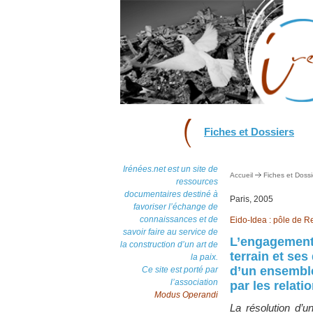
Fiches et Dossiers
Irénées.net est un site de
Accueil
Fiches et Dossi
ressources
documentaires destiné à
Paris, 2005
favoriser l’échange de
connaissances et de
Eido-Idea : pôle de R
savoir faire au service de
L’engagement a
la construction d’un art de
terrain et ses
la paix.
d’un ensemble
Ce site est porté par
l’association
par les relati
Modus Operandi
La résolution d’u