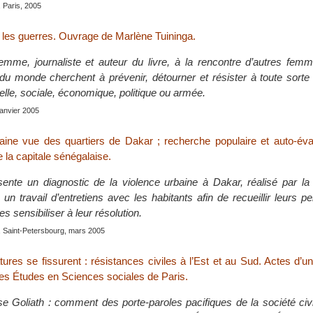
, Paris, 2005
les guerres. Ouvrage de Marlène Tuininga.
mme, journaliste et auteur du livre, à la rencontre d’autres fem
 du monde cherchent à prévenir, détourner et résister à toute sorte
uelle, sociale, économique, politique ou armée.
 janvier 2005
aine vue des quartiers de Dakar ; recherche populaire et auto-éva
e la capitale sénégalaise.
ente un diagnostic de la violence urbaine à Dakar, réalisé par l
, un travail d’entretiens avec les habitants afin de recueillir leurs p
s sensibiliser à leur résolution.
, Saint-Petersbourg, mars 2005
ures se fissurent : résistances civiles à l’Est et au Sud. Actes d’u
tes Études en Sciences sociales de Paris.
se Goliath : comment des porte-paroles pacifiques de la société civ