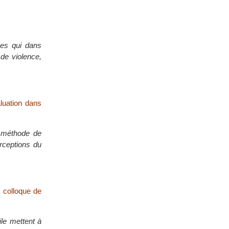
mes qui dans
 de violence,
luation dans
a méthode de
erceptions du
n colloque de
ile mettent à