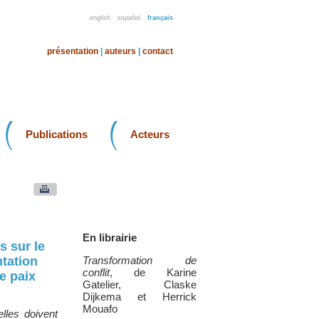
english
español
français
présentation
|
auteurs
|
contact
Publications
Acteurs
En librairie
s sur le
ntation
Transformation de
conflit
, de Karine
e paix
Gatelier, Claske
Dijkema et Herrick
Mouafo
elles doivent