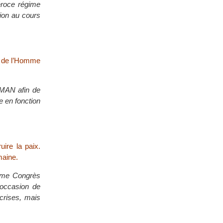
éroce régime
tion au cours
ès de l’Homme
 MAN afin de
e en fonction
ire la paix.
maine.
ième Congrès
 occasion de
crises, mais