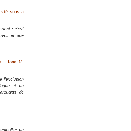
sité, sous la
rtant : c’est
uvoir et une
s : Jona M.
 l’exclusion
logue et un
arquants de
ntpellier en