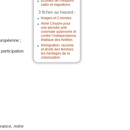
Écoutes de créations
radio et migrations
3 fiches au hasard :
Images et Colonies
Aimé Césaire pour
une pensée anti-
coloniale autonome et
contre l’indépendance
européenne ;
étatique des Antilles
Immigration, racisme
et droits des femmes:
articipation
les héritages de la
colonisation
orance, mère