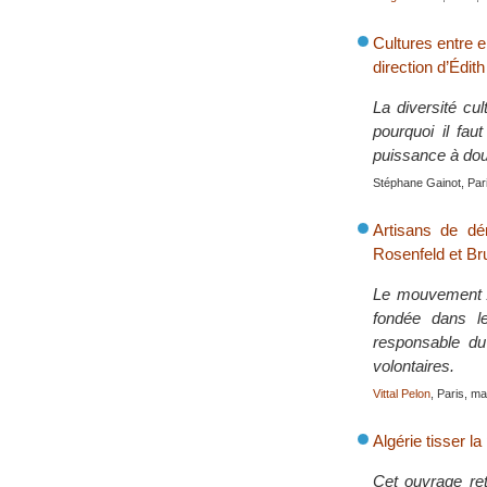
Cultures entre 
direction d’Édit
La diversité cul
pourquoi il fau
puissance à dou
Stéphane Gainot, Pari
Artisans de dé
Rosenfeld et Br
Le mouvement AT
fondée dans l
responsable d
volontaires.
Vittal Pelon
, Paris, m
Algérie tisser la
Cet ouvrage ret