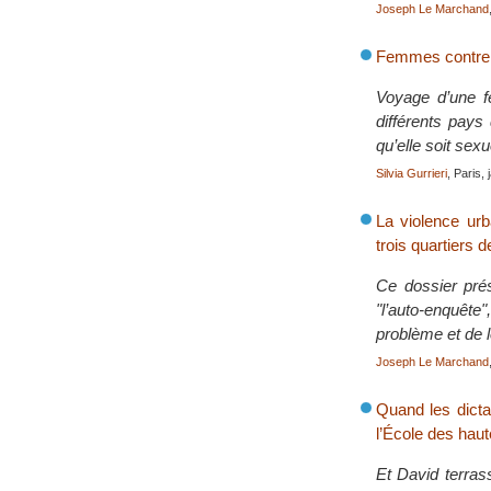
Joseph Le Marchand
Femmes contre 
Voyage d’une fe
différents pays
qu’elle soit sex
Silvia Gurrieri
, Paris,
La violence urb
trois quartiers d
Ce dossier prés
"l’auto-enquête"
problème et de le
Joseph Le Marchand
Quand les dictat
l’École des hau
Et David terras