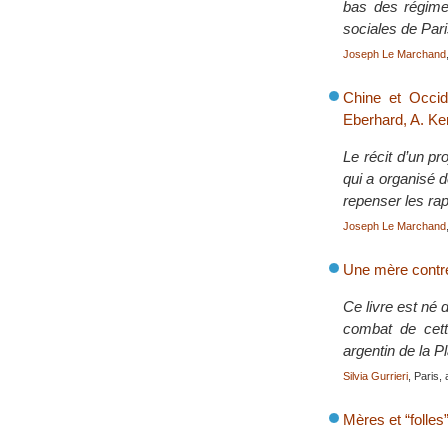
bas des régime
sociales de Pari
Joseph Le Marchand
Chine et Occide
Eberhard, A. Ke
Le récit d’un pr
qui a organisé 
repenser les ra
Joseph Le Marchand
Une mère contre
Ce livre est né 
combat de cett
argentin de la P
Silvia Gurrieri
, Paris, 
Mères et “folles