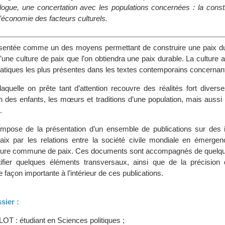
logue, une concertation avec les populations concernées : la constr
 l’économie des facteurs culturels.
ésentée comme un des moyens permettant de construire une paix dur
 d’une culture de paix que l’on obtiendra une paix durable. La culture 
atiques les plus présentes dans les textes contemporains concernant
aquelle on prête tant d’attention recouvre des réalités fort diverse
ion des enfants, les mœurs et traditions d’une population, mais aussi l’
.
pose de la présentation d’un ensemble de publications sur des in
aix par les relations entre la société civile mondiale en émergenc
ulture commune de paix. Ces documents sont accompagnés de quelq
tifier quelques éléments transversaux, ainsi que de la précision
e façon importante à l’intérieur de ces publications.
sier :
OT : étudiant en Sciences politiques ;