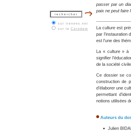
passer par un dia
paix ne peut faire
sur irenees.net
La culture est pr
sur la
Coredem
par l’instauration
est l’une des thém
La « culture » à l
signifier l’éducat
de la société civile
Ce dossier se com
construction de p
d’élaborer une c
permettant d’iden
notions utilisées d
Auteurs du dos
Julien BIDAL