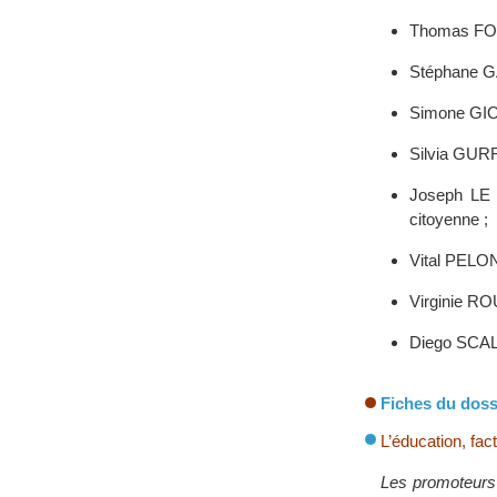
Thomas FOUR
Stéphane GA
Simone GIOV
Silvia GURR
Joseph LE 
citoyenne ;
Vital PELON 
Virginie RO
Diego SCALC
Fiches du doss
L’éducation, fac
Les promoteurs 