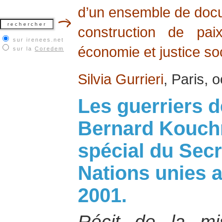
d’un ensemble de docum
construction de pai
sur irenees.net
économie et justice soc
sur la
Coredem
Silvia Gurrieri
, Paris, 
Les guerriers de
Bernard Kouchn
spécial du Secr
Nations unies 
2001.
Récit de la m