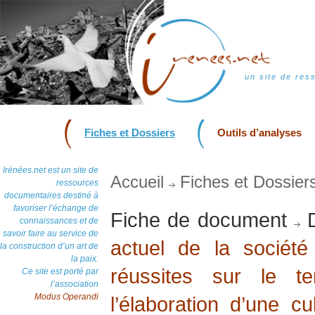
un site de res
Fiches et Dossiers
Outils d’analyses
Irénées.net est un site de
Accueil
Fiches et Dossier
ressources
documentaires destiné à
favoriser l’échange de
Fiche de document
D
connaissances et de
savoir faire au service de
actuel de la société
la construction d’un art de
la paix.
réussites sur le t
Ce site est porté par
l’association
Modus Operandi
l’élaboration d’une cu