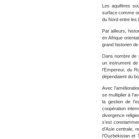
Les aquifères sou
surface comme on 
du Nord entre les 
Par ailleurs, his
en Afrique orient
grand historien d
Dans nombre de s
un instrument de 
l’Empereur, du Ro
dépendaient du bon 
Avec l’amélioratio
se multiplier à l’
la gestion de l’e
coopération inter
divergence religi
s’est constammen
d’Asie centrale, 
l’Ouzbékistan et 