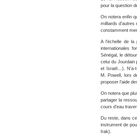
pour la question de
On notera enfin q
milliards d’autre
constamment me
A l’échelle de la
internationales f
Sénégal, le détou
celui du Jourdain 
et Israël…). N’a
M. Powell, lors d
proposer l’aide de
On notera que plus
partager la resso
cours d’eau travers
Du reste, dans ce 
instrument de pou
Irak).