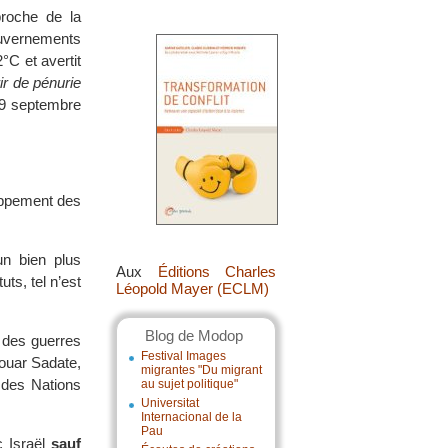
roche de la
ouvernements
°C et avertit
ir de pénurie
19 septembre
loppement des
un bien plus
Aux
Éditions Charles
ts, tel n’est
Léopold Mayer (ECLM)
Blog de Modop
 des guerres
Festival Images
ouar Sadate,
migrantes "Du migrant
 des Nations
au sujet politique"
Universitat
Internacional de la
Pau
c Israël
sauf