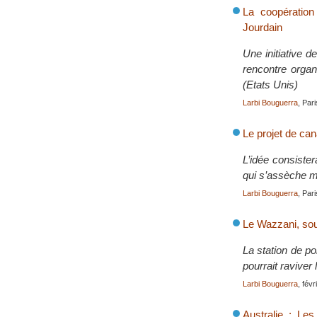
La coopération 
Jourdain
Une initiative 
rencontre orga
(Etats Unis)
Larbi Bouguerra
, Par
Le projet de ca
L’idée consister
qui s’assèche ma
Larbi Bouguerra
, Par
Le Wazzani, sou
La station de p
pourrait raviver l
Larbi Bouguerra
, fév
Australie : Le