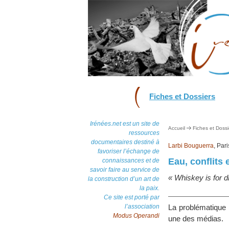
Fiches et Dossiers
Irénées.net est un site de
Accueil
Fiches et Dossi
ressources
documentaires destiné à
Larbi Bouguerra
, Par
favoriser l’échange de
Eau, conflits 
connaissances et de
savoir faire au service de
« Whiskey is for d
la construction d’un art de
la paix.
Ce site est porté par
l’association
La problématique 
Modus Operandi
une des médias.