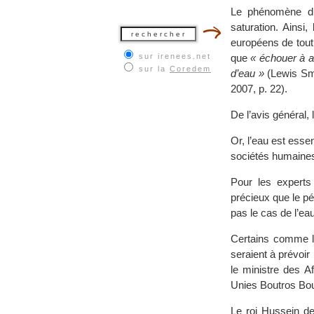
Le phénomène du 
saturation. Ains
européens de tout
sur irenees.net
que
« échouer à at
sur la
Coredem
d’eau »
(Lewis Sm
2007, p. 22).
De l’avis général,
Or, l’eau est ess
sociétés humaines 
Pour les experts 
précieux que le pé
pas le cas de l’eau
Certains comme l
seraient à prévoir
le ministre des A
Unies Boutros Bout
Le roi Hussein de 