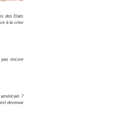
es des Etats
ce à la crise
t pas encore
t américain ?
u est devenue