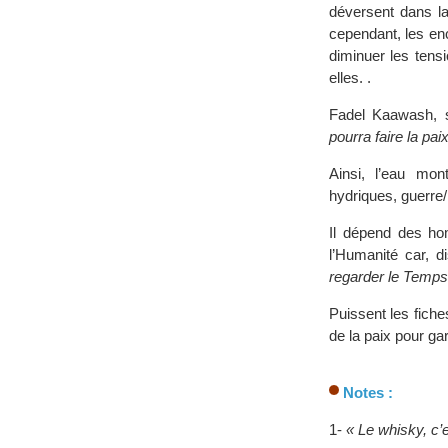
déversent dans la
cependant, les en
diminuer les tens
elles. .
Fadel Kaawash, so
pourra faire la pa
Ainsi, l’eau mon
hydriques, guerre
Il dépend des hom
l’Humanité car, d
regarder le Temps
Puissent les fiche
de la paix pour gar
Notes :
1-
« Le whisky, c’es