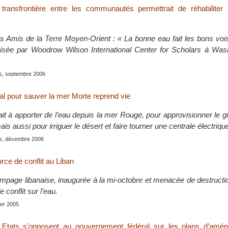
transfrontière entre les communautés permettrait de réhabiliter 
des Amis de la Terre Moyen-Orient : « La bonne eau fait les bons voi
nisée par Woodrow Wilson International Center for Scholars à Was
is, septembre 2006
nal pour sauver la mer Morte reprend vie
ait à apporter de l’eau depuis la mer Rouge, pour approvisionner le g
is aussi pour irriguer le désert et faire tourner une centrale électriqu
is, décembre 2006
rce de conflit au Liban
ompage libanaise, inaugurée à la mi-octobre et menacée de destructio
e conflit sur l’eau.
rier 2005
s Etats s’opposent au gouvernement fédéral sur les plans d’am