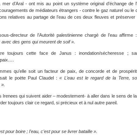
 mer d’Aral - ont mis au point un système original d’échange de l
couragements de médiateurs étrangers - contre le gaz naturel ou le 
ions relatives au partage de l’eau de ces deux fleuves et préserver 
us-directeur de l’Autorité palestinienne chargé de l’eau affirme 
ix avec des gens qui meurent de soif ».
tre toujours cette face de Janus : inondation/sécheresse ; sa
/paix….
mes qu’elle soit un facteur de paix, de concorde et de prospérit
isait le poète Paul Claudel :
« L’eau est le regard de la Terre, so
 ».
s Irenees qui suivent aider – modestement- à aller dans le sens de l
der toujours clair ce regard, si précieux et à nul autre pareil.
t pour boire ; l’eau, c’est pour se livrer bataille ».