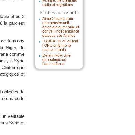
Écoutes de créations
radio et migrations
3 fiches au hasard :
table et où 2
Aimé Césaire pour
 la paix est
une pensée anti-
coloniale autonome et
contre l’indépendance
étatique des Antilles
 de tensions
HABITAT III, ou quand
l’ONU entérine le
 du Niger, du
miracle urbain….
tswana comme
Défann kòw. Une
généalogie de
nie, la Syrie
l’autodéfense
 Clinton que
atégiques et
t obligées de
 le cas où le
 un véritable
rsus Syrie et