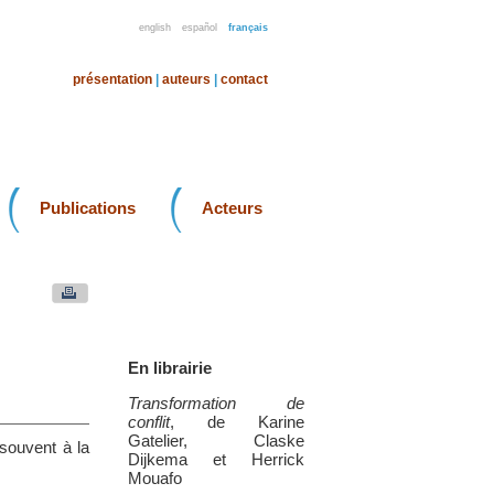
english
español
français
présentation
|
auteurs
|
contact
Publications
Acteurs
En librairie
Transformation de
conflit
, de Karine
Gatelier, Claske
souvent à la
Dijkema et Herrick
Mouafo