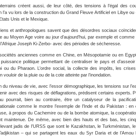
terrains créent aussi, de leur côté, des tensions à l’égal des co
l’a vu lors de la construction du Grand Fleuve Artificiel en Libye o
Etats Unis et le Mexique.
toriens et anthropologues savent que des désordres sociaux coïncide
ale au Moyen Age voire au jour d’aujourd’hui, par exemple et comme 
e l’Afrique Joseph Ki-Zerbo- avec des périodes de sécheresse.
ociétés anciennes comme en Chine, en Mésopotamie ou en Egypte,
puissance politique permettant de centraliser le pays et d’asseoir 
i ou du Pharaon. L’ordre social, la collecte des impôts, les crises
vouloir de la pluie ou de la cote atteinte par l’inondation.
n du niveau de vie, avec l’essor démographique, les tensions sur l’e
avenir avec des risques de déflagrations, prédisent certains experts. P
au pourrait, bien au contraire, être un catalyseur de la pacificat
nationale comme le montre l’exemple de l’Inde et du Pakistan : en d
euse, à propos du Cachemire ou de la bombe atomique, la coopération
t maintenue. De même, avec bien des hauts et des bas, les cinq
relevant jadis de l’URSS que sont le Kazakhstan, le Turkménistan, le
Tadjikistan – qui se partagent les eaux du Syr Daria et de l’Amou 