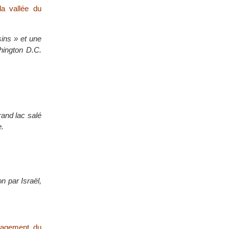
la vallée du
sins » et une
hington D.C.
rand lac salé
e.
n par Israël,
énagement du