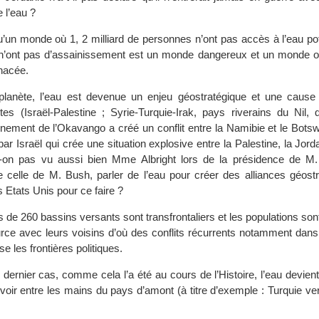
 l’eau ?
u’un monde où 1, 2 milliard de personnes n’ont pas accès à l’eau po
s n’ont pas d’assainissement est un monde dangereux et un monde où
nacée.
 planète, l’eau est devenue un enjeu géostratégique et une cause
ortes (Israël-Palestine ; Syrie-Turquie-Irak, pays riverains du Nil,
rnement de l’Okavango a créé un conflit entre la Namibie et le Bo
par Israël qui crée une situation explosive entre la Palestine, la Jorda
-t-on pas vu aussi bien Mme Albright lors de la présidence de M.
e celle de M. Bush, parler de l’eau pour créer des alliances géostr
s Etats Unis pour ce faire ?
 de 260 bassins versants sont transfrontaliers et les populations son
urce avec leurs voisins d’où des conflits récurrents notamment dans
e les frontières politiques.
dernier cas, comme cela l’a été au cours de l’Histoire, l’eau devient
voir entre les mains du pays d’amont (à titre d’exemple : Turquie ve