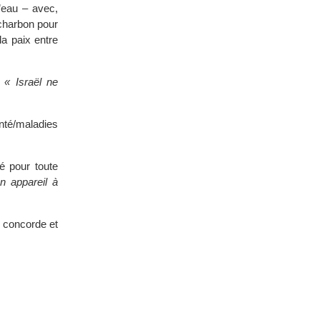
’eau – avec,
charbon pour
la paix entre
:
« Israël ne
nté/maladies
é pour toute
n appareil à
a concorde et