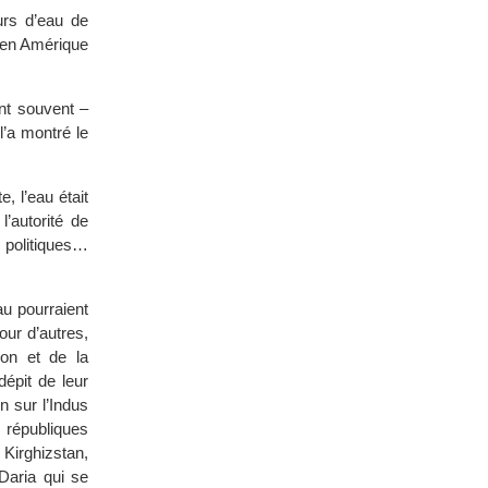
urs d’eau de
u en Amérique
nt souvent –
l’a montré le
 l’eau était
l’autorité de
 politiques…
au pourraient
our d’autres,
ion et de la
épit de leur
 sur l’Indus
 républiques
 Kirghizstan,
Daria qui se