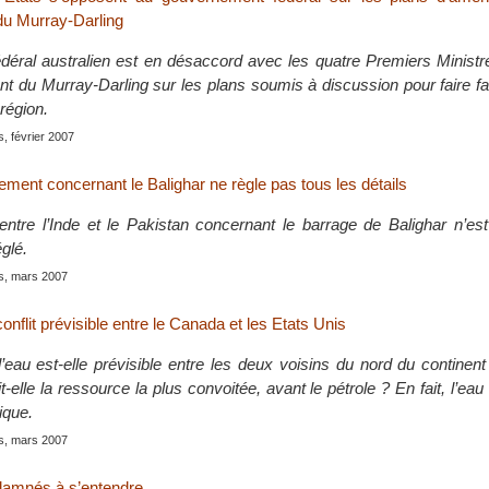
du Murray-Darling
déral australien est en désaccord avec les quatre Premiers Ministr
nt du Murray-Darling sur les plans soumis à discussion pour faire fa
 région.
is, février 2007
gement concernant le Balighar ne règle pas tous les détails
entre l’Inde et le Pakistan concernant le barrage de Balighar n’es
églé.
is, mars 2007
nflit prévisible entre le Canada et les Etats Unis
’eau est-elle prévisible entre les deux voisins du nord du continen
t-elle la ressource la plus convoitée, avant le pétrole ? En fait, l’ea
ique.
is, mars 2007
amnés à s’entendre