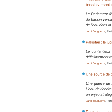
bassin versant 
Le Parlement fé
du bassin versa
de l’eau dans la
Larbi Bouguerra
, Par
Pakistan : le ju
Le contentieux 
définitivement r
Larbi Bouguerra
, Par
Une source de co
Une guerre de l
L’eau deviendrai
un enjeu stratég
Larbi Bouguerra
, Par
Deux pays cond