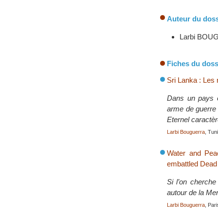
Auteur du doss
Larbi BO
Fiches du doss
Sri Lanka : Les 
Dans un pays où
arme de guerre m
Eternel caractèr
Larbi Bouguerra
, Tun
Water and Peac
embattled Dead
Si l’on cherche
autour de la Mer
Larbi Bouguerra
, Par