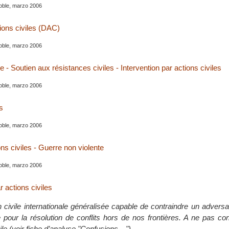
oble, marzo 2006
ions civiles (DAC)
oble, marzo 2006
le - Soutien aux résistances civiles - Intervention par actions civiles
oble, marzo 2006
s
oble, marzo 2006
ns civiles - Guerre non violente
oble, marzo 2006
r actions civiles
 civile internationale généralisée capable de contraindre un adversai
te pour la résolution de conflits hors de nos frontières. A ne pas c
ivile (voir fiche d’analyse "Confusions…").