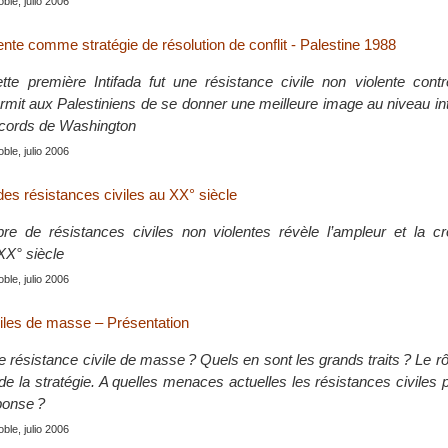
le, julio 2006
lente comme stratégie de résolution de conflit - Palestine 1988
te première Intifada fut une résistance civile non violente contr
permit aux Palestiniens de se donner une meilleure image au niveau int
ccords de Washington
le, julio 2006
des résistances civiles au XX° siècle
e de résistances civiles non violentes révèle l’ampleur et la c
X° siècle
le, julio 2006
iles de masse – Présentation
 résistance civile de masse ? Quels en sont les grands traits ? Le r
de la stratégie. A quelles menaces actuelles les résistances civiles 
ponse ?
le, julio 2006