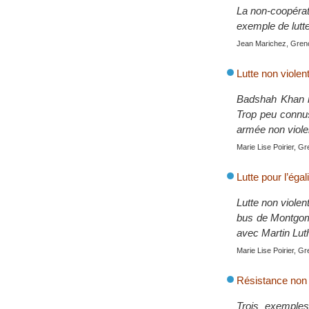
La non-coopérat
exemple de lutt
Jean Marichez, Grenob
Lutte non viole
Badshah Khan ré
Trop peu connus
armée non violen
Marie Lise Poirier, Gr
Lutte pour l’éga
Lutte non violen
bus de Montgome
avec Martin Lut
Marie Lise Poirier, G
Résistance non 
Trois exemples