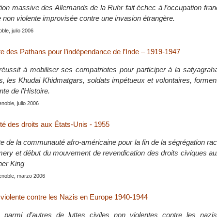
ion massive des Allemands de la Ruhr fait échec à l’occupation fra
e non violente improvisée contre une invasion étrangère.
le, julio 2006
nte des Pathans pour l’indépendance de l’Inde – 1919-1947
ussit à mobiliser ses compatriotes pour participer à la satyagrah
, les Khudai Khidmatgars, soldats impétueux et volontaires, formen
te de l’Histoire.
enoble, julio 2006
lité des droits aux États-Unis - 1955
te de la communauté afro-américaine pour la fin de la ségrégation rac
ry et début du mouvement de revendication des droits civiques au
her King
renoble, marzo 2006
violente contre les Nazis en Europe 1940-1944
 parmi d’autres de luttes civiles non violentes contre les nazi