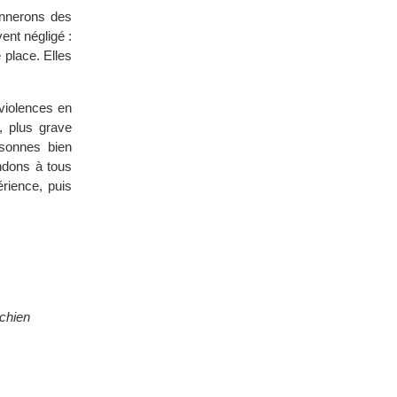
onnerons des
ent négligé :
e place. Elles
 violences en
, plus grave
sonnes bien
ndons à tous
rience, puis
ichien