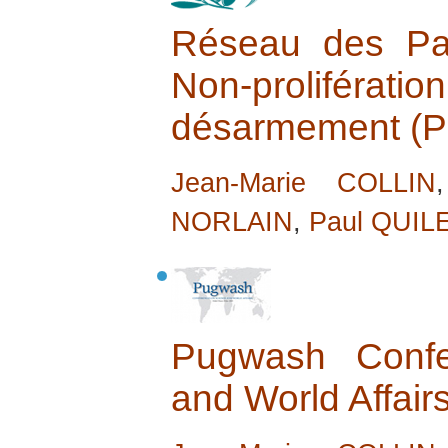
Réseau des Par
Non-proliférat
désarmement (
Jean-Marie COLLIN
NORLAIN
,
Paul QUIL
Pugwash Confe
and World Affair