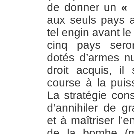
de donner un
« 
aux seuls pays a
tel engin avant l
cinq pays ser
dotés d’armes n
droit acquis, il
course à la pui
La stratégie con
d’annihiler de g
et à maîtriser l’
de la bombe (mi