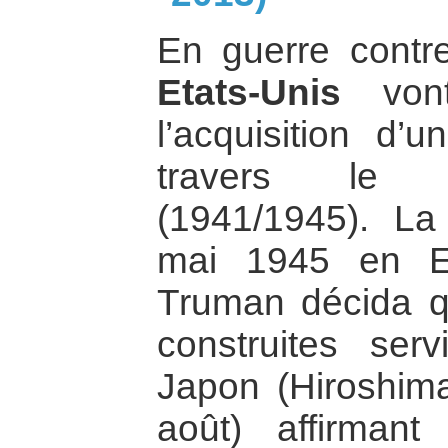
En guerre contr
Etats-Unis
vont
l’acquisition d’
travers le p
(1941/1945). La
mai 1945 en Eu
Truman décida 
construites serv
Japon (Hiroshim
août) affirman