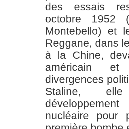
des essais re
octobre 1952 (
Montebello) et l
Reggane, dans le
à la Chine, dev
américain e
divergences poli
Staline, ell
développemen
nucléaire pour 
première bombe 