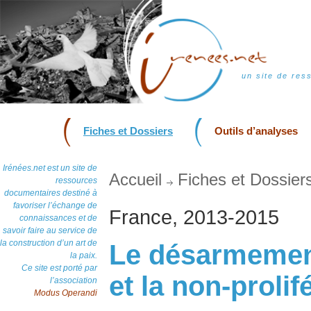
un site de res
Fiches et Dossiers
Outils d’analyses
Irénées.net est un site de
Accueil
Fiches et Dossier
ressources
documentaires destiné à
favoriser l’échange de
France, 2013-2015
connaissances et de
savoir faire au service de
la construction d’un art de
Le désarmement,
la paix.
Ce site est porté par
et la non-prolif
l’association
Modus Operandi