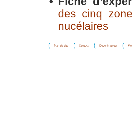
Fiche d’expér
des cinq zon
nucélaires
Plan du site
Contact
Devenir auteur
Men