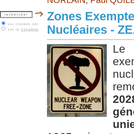
Zones Exempte
sur irenees.net
Nucléaires - Z
sur la
Coredem
Le
ex
nu
rem
202
gén
uni