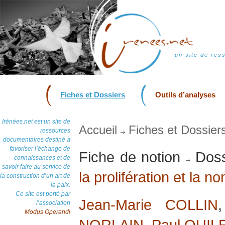
un site de res
Fiches et Dossiers
Outils d’analyses
Irénées.net est un site de
Accueil
Fiches et Dossier
ressources
documentaires destiné à
favoriser l’échange de
Fiche de notion
Doss
connaissances et de
savoir faire au service de
la prolifération et la n
la construction d’un art de
la paix.
Ce site est porté par
Jean-Marie COLLIN
l’association
Modus Operandi
NORLAIN
,
Paul QUIL