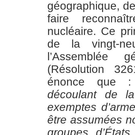
géographique, de
faire reconnaî
nucléaire. Ce pri
de la vingt-n
l’Assemblée g
(Résolution 32
énonce que
découlant de l
exemptes d’armes
être assumées n
groupes d’États