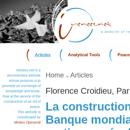
a website of r
Articles
Analytical Tools
Peace
Irenees.net is a
Home
Articles
documentary website
whose purpose is to
promote an exchange of
Florence Croidieu, Par
knowledge and know-
how at the service of the
construction of an Art of
La construction
peace.
This website is
Banque mondial
coordinated by
Modus Operandi