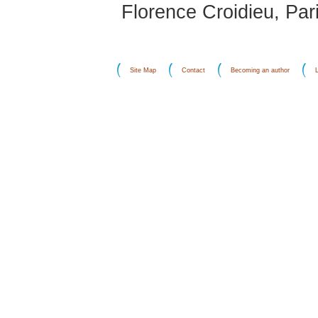
Florence Croidieu, Par
Site Map
Contact
Becoming an author