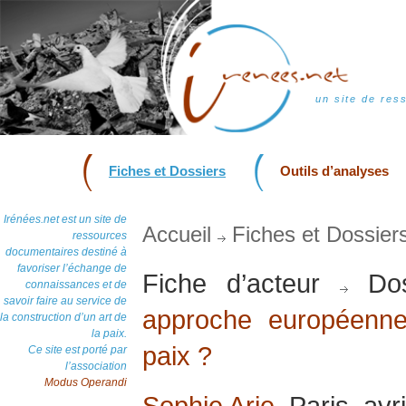
un site de res
Fiches et Dossiers
Outils d’analyses
Irénées.net est un site de
Accueil
Fiches et Dossier
ressources
documentaires destiné à
favoriser l’échange de
Fiche d’acteur
Dos
connaissances et de
savoir faire au service de
approche européenne
la construction d’un art de
la paix.
paix ?
Ce site est porté par
l’association
Modus Operandi
Sophie Arie
, Paris, avr