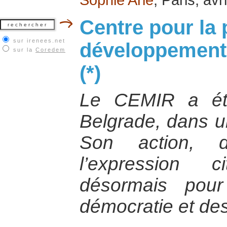
Centre pour la p
sur irenees.net
développement 
sur la
Coredem
(*)
Le CEMIR a ét
Belgrade, dans u
Son action, d
l’expression c
désormais pou
démocratie et des