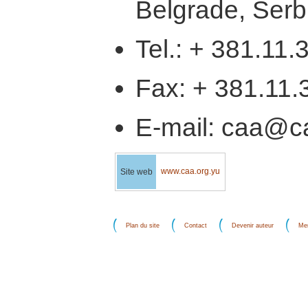
Belgrade, Serb
Tel.: + 381.11.
Fax: + 381.11.
E-mail: caa@c
www.caa.org.yu
Site web
Plan du site
Contact
Devenir auteur
Men