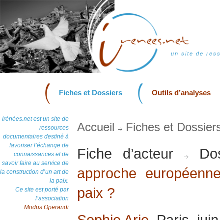
un site de res
Fiches et Dossiers
Outils d’analyses
Irénées.net est un site de
Accueil
Fiches et Dossier
ressources
documentaires destiné à
favoriser l’échange de
Fiche d’acteur
Dos
connaissances et de
savoir faire au service de
approche européenne
la construction d’un art de
la paix.
paix ?
Ce site est porté par
l’association
Modus Operandi
Sophie Arie
, Paris, jui