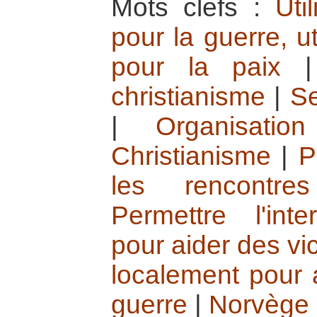
Mots clefs :
Uti
pour la guerre, ut
pour la paix
christianisme
|
Se
|
Organisatio
Christianisme
|
P
les rencontres 
Permettre l'inte
pour aider des vi
localement pour 
guerre
|
Norvège