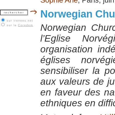
Norwegian Chur
sur irenees.net
Norwegian Churc
sur la
Coredem
l’Eglise Norv
organisation ind
églises norvég
sensibiliser la p
aux valeurs de ju
en faveur des na
ethniques en diffi