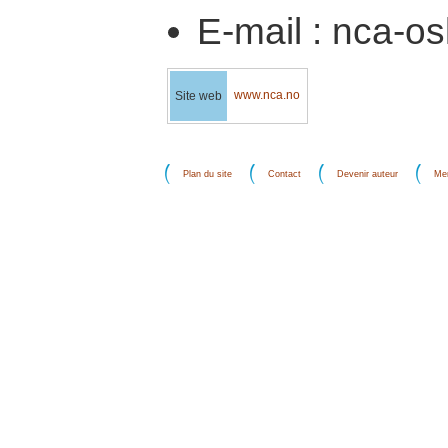
E-mail : nca-o
www.nca.no
Site web
Plan du site
Contact
Devenir auteur
Men