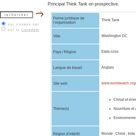
Principal Think Tank en prospective.
Forme juridique de
Think Tank
l’organisation
sur irenees.net
sur la
Coredem
Washington DC
Ville
Etats-Unis
Pays / Région
Anglais
Langue de travail
www.worldwatch.org
Site web
Climat et éner
Thème(s)
Nourriture et 
Environnement
Monde ; Chine ; Inde.
Région d’intérêt