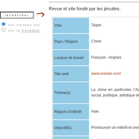
Revue et site fondé par les jésuites.
sur irenees.net
Taipei
Ville
sur la
Coredem
Chine
Pays / Région
Français - Anglais
Langue de travail
www.erenlai.com/
Site web
La chine en particulier, l’
Thème(s)
social, politique, artistique e
Asie.
Région d’intérêt
Promouvoir un intérêt et un
Objectif(s)