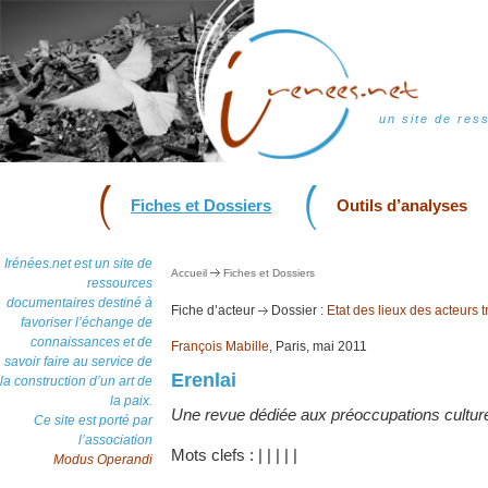
un site de res
Fiches et Dossiers
Outils d’analyses
Irénées.net est un site de
Accueil
Fiches et Dossiers
ressources
documentaires destiné à
Fiche d’acteur
Dossier :
Etat des lieux des acteurs tr
favoriser l’échange de
connaissances et de
François Mabille
, Paris, mai 2011
savoir faire au service de
Erenlai
la construction d’un art de
la paix.
Une revue dédiée aux préoccupations culturell
Ce site est porté par
l’association
Mots clefs :
|
|
|
|
|
Modus Operandi