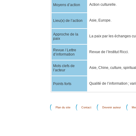
Action culturelle.
Moyens d’action
Asie, Europe.
Lieu(x) de l’action
Approche de la
La paix par les échanges cul
paix
Revue / Lettre
Revue de l’Institut Ricci.
d’information
Mots clefs de
Asie, Chine, culture, spiritua
l’acteur
Qualité de l’information ; va
Points forts
Plan du site
Contact
Devenir auteur
Men