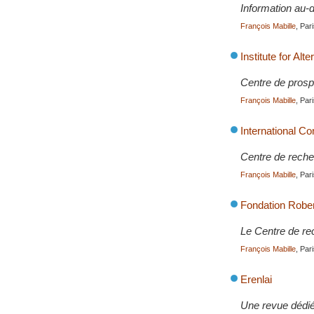
Information au-d
François Mabille
, Par
Institute for Alt
Centre de prosp
François Mabille
, Par
International Co
Centre de recher
François Mabille
, Par
Fondation Robe
Le Centre de re
François Mabille
, Par
Erenlai
Une revue dédiée