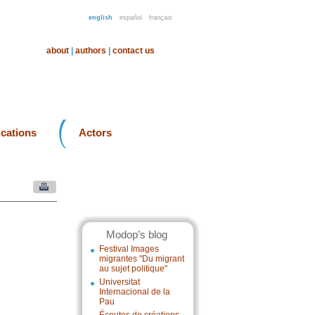
english
español
français
about
|
authors
|
contact us
ications
Actors
Modop’s blog
Festival Images
migrantes "Du migrant
au sujet politique"
Universitat
Internacional de la
Pau