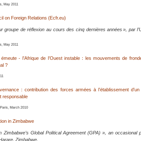
is, May 2011
l on Foreign Relations (Ecfr.eu)
ur groupe de réflexion au cours des cinq dernières années », par l’
is, May 2011
meute - l’Afrique de l’Ouest instable : les mouvements de fronde
al ?
011
uvernance : contribution des forces armées à l’établissement d’u
 et responsable
 Paris, March 2010
tion in Zimbabwe
 Zimbabwe’s Global Political Agreement (GPA) », an occasional pu
arare, Zimbabwe.