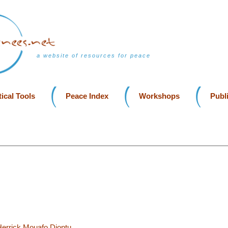
a website of resources for peace
ical Tools
Peace Index
Workshops
Publ
Herrick Mouafo Djontu