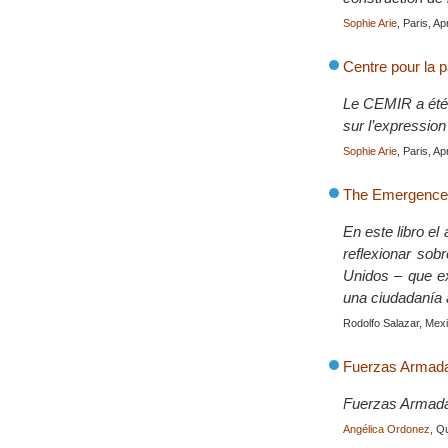
Sophie Arie
, Paris, Ap
Centre pour la p
Le CEMIR a été 
sur l’expression
Sophie Arie
, Paris, Ap
The Emergence o
En este libro el
reflexionar sob
Unidos – que ex
una ciudadanía a
Rodolfo Salazar, Mex
Fuerzas Armada
Fuerzas Armada
Angélica Ordonez
, Q