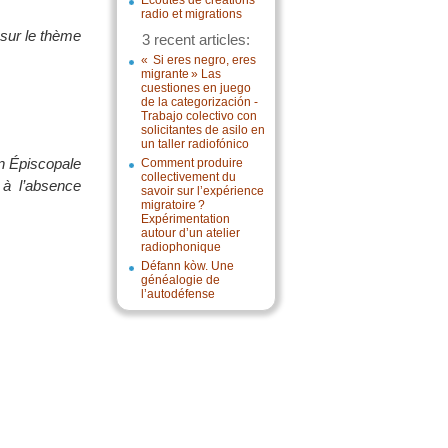
Écoutes de créations
radio et migrations
 sur le thème
3 recent articles:
« Si eres negro, eres
migrante » Las
cuestiones en juego
de la categorización -
Trabajo colectivo con
solicitantes de asilo en
un taller radiofónico
on Épiscopale
Comment produire
collectivement du
 à l’absence
savoir sur l’expérience
migratoire ?
Expérimentation
autour d’un atelier
radiophonique
Défann kòw. Une
généalogie de
l’autodéfense