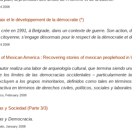
ril 2008
aix et le développement de la démocratie (*)
crée en 1991, à Belgrade, dans un contexte de guerre. Son action, d
 citoyenne, s’engage désormais pour le respect de la démocratie et de
ril 2008
f Mexican America : Recovering stories of mexican peoplehood in U
 autor realiza una labor de arqueología cultural, que termina siendo una
re los límites de las democracias occidentales – particularmente l
cluyen a los grupos minoritarios, definidos como tales en términos
ctiva en términos de derechos civiles, políticos, sociales y laborales
ico, February 2008
s y Sociedad (Parte 3/3)
s y Democracia.
uito, January 2008