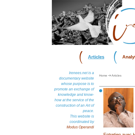
Articles
Analyt
Irenees.net is a
Home
Articles
documentary website
whose purpose is to
promote an exchange of
knowledge and know-
how at the service of the
construction of an Art of
peace.
This website is
coordinated by
Modus Operandi
Entretien avec 