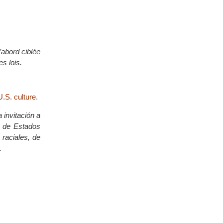
’abord ciblée
s lois.
.S. culture.
 invitación a
a de Estados
 raciales, de
.