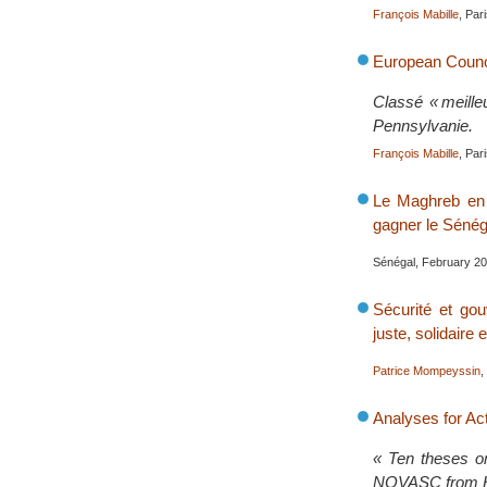
François Mabille
, Par
European Counci
Classé « meille
Pennsylvanie.
François Mabille
, Par
Le Maghreb en é
gagner le Sénég
Sénégal, February 2
Sécurité et go
juste, solidaire
Patrice Mompeyssin
,
Analyses for Ac
« Ten theses on
NOVASC from H