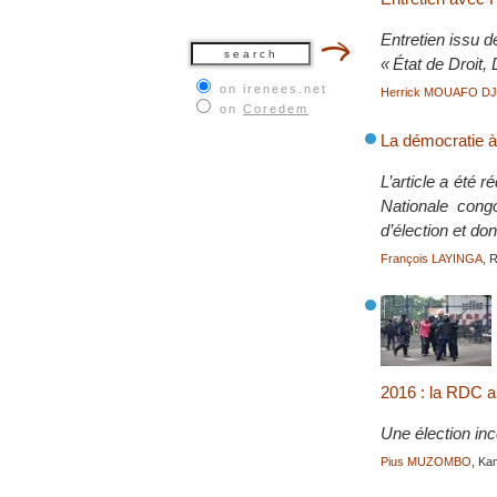
Entretien issu d
« État de Droit,
on irenees.net
Herrick MOUAFO D
on
Coredem
La démocratie à
L’article a été
Nationale cong
d’élection et do
François LAYINGA
, 
2016 : la RDC a
Une élection inc
Pius MUZOMBO
, Ka