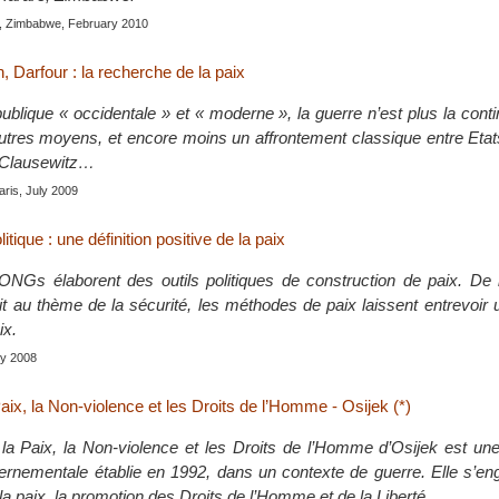
e, Zimbabwe, February 2010
n, Darfour : la recherche de la paix
publique « occidentale » et « moderne », la guerre n’est plus la conti
autres moyens, et encore moins un affrontement classique entre Etats
r Clausewitz…
aris, July 2009
litique : une définition positive de la paix
ONGs élaborent des outils politiques de construction de paix. De l
it au thème de la sécurité, les méthodes de paix laissent entrevoir u
ix.
uly 2008
aix, la Non-violence et les Droits de l’Homme - Osijek (*)
la Paix, la Non-violence et les Droits de l’Homme d’Osijek est une
vernementale établie en 1992, dans un contexte de guerre. Elle s’e
la paix, la promotion des Droits de l’Homme et de la Liberté.