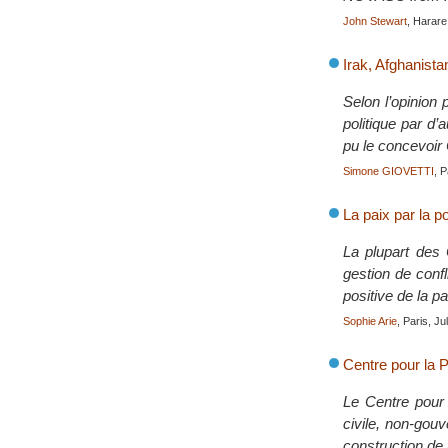
John Stewart
, Harar
Irak, Afghanista
Selon l’opinion 
politique par d’
pu le concevoi
Simone GIOVETTI
, P
La paix par la po
La plupart des 
gestion de confl
positive de la pa
Sophie Arie
, Paris, J
Centre pour la P
Le Centre pour 
civile, non-gou
construction de 