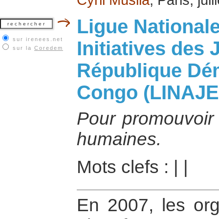
Ligue Nationale
sur irenees.net
Initiatives des
sur la
Coredem
République Dé
Congo (LINAJ
Pour promouvoir l
humaines.
Mots clefs :
|
|
En 2007, les org