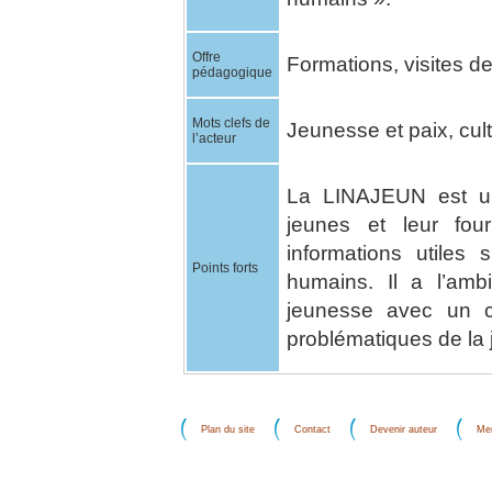
Offre
Formations, visites de
pédagogique
Mots clefs de
Jeunesse et paix, cult
l’acteur
La LINAJEUN est un
jeunes et leur fou
informations utiles 
Points forts
humains. Il a l’amb
jeunesse avec un c
problématiques de la 
Plan du site
Contact
Devenir auteur
Men