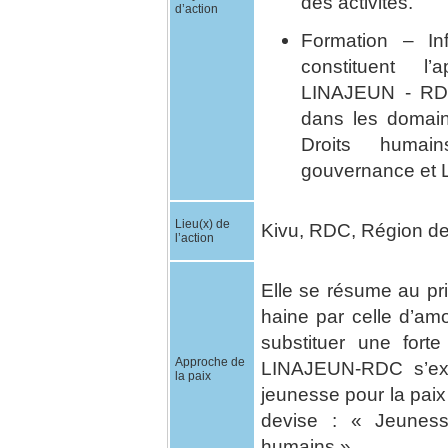
des activités.
d’action
Formation – In
constituent l
LINAJEUN - RDC 
dans les domain
Droits humain
gouvernance et 
Lieu(x) de
Kivu, RDC, Région d
l’action
Elle se résume au pri
haine par celle d’am
substituer une fort
Approche de
LINAJEUN-RDC s’expr
la paix
jeunesse pour la paix
devise : « Jeuness
humains ».