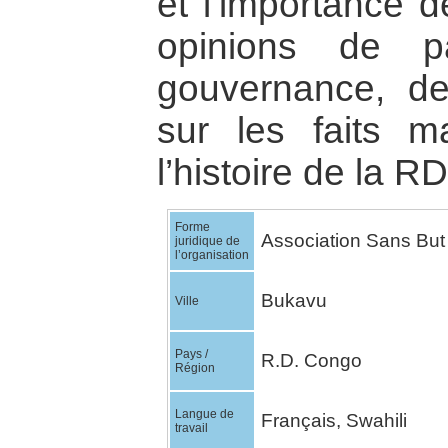
et l’importance d
opinions de p
gouvernance, de 
sur les faits m
l’histoire de la R
Forme
Association Sans But 
juridique de
l’organisation
Bukavu
Ville
Pays /
R.D. Congo
Région
Langue de
Français, Swahili
travail