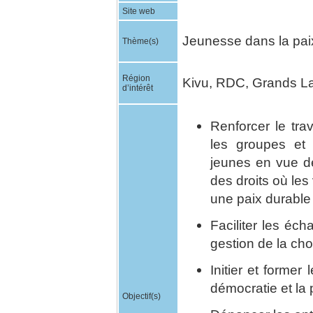
Site web
Jeunesse dans la paix
Thème(s)
Région
Kivu, RDC, Grands L
d’intérêt
Renforcer le tra
les groupes et 
jeunes en vue de
des droits où le
une paix durabl
Faciliter les éch
gestion de la ch
Initier et former
démocratie et la 
Objectif(s)