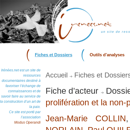
un site de res
Fiches et Dossiers
Outils d’analyses
Irénées.net est un site de
Accueil
Fiches et Dossier
ressources
documentaires destiné à
favoriser l’échange de
Fiche d’acteur
Dossie
connaissances et de
savoir faire au service de
prolifération et la non-
la construction d’un art de
la paix.
Ce site est porté par
Jean-Marie COLLIN
l’association
Modus Operandi
NORLAIN
,
Paul QUIL