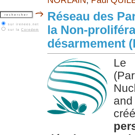
Réseau des Par
sur irenees.net
la Non-proliféra
sur la
Coredem
désarmement 
L
(Pa
Nucl
and
cré
pe