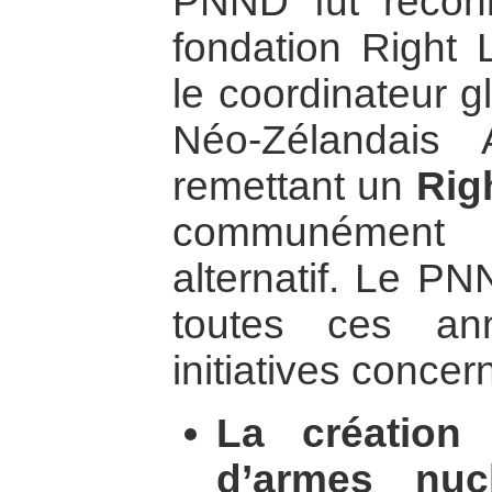
PNND fut recon
fondation Right 
le coordinateur g
Néo-Zélandais
remettant un
Rig
communément a
alternatif. Le P
toutes ces ann
initiatives concer
La création
d’armes nucl