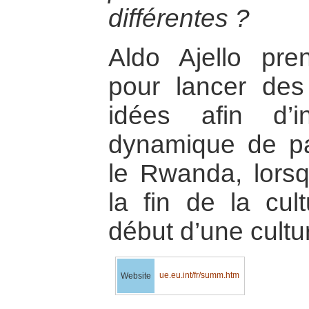
différentes ?
Aldo Ajello pren
pour lancer des
idées afin d’i
dynamique de pac
le Rwanda, lorsqu
la fin de la cul
début d’une cultu
ue.eu.int/fr/summ.htm
Website