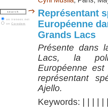
Représentant sp
on irenees.net
Européenne dan
on
Coredem
Grands Lacs
Présente dans l
Lacs, la poli
Européenne est 
représentant sp
Ajello.
Keywords:
|
|
|
|
|