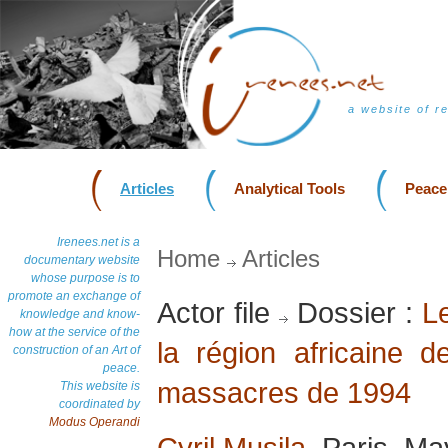
a website of r
Articles
Analytical Tools
Peace
Irenees.net is a
Home
Articles
documentary website
whose purpose is to
promote an exchange of
Actor file
Dossier :
Le
knowledge and know-
how at the service of the
la région africaine 
construction of an Art of
peace.
massacres de 1994
This website is
coordinated by
Modus Operandi
Cyril Musila
, Paris, M