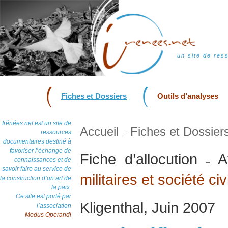
un site de res
Fiches et Dossiers
Outils d’analyses
Irénées.net est un site de
Accueil
Fiches et Dossier
ressources
documentaires destiné à
favoriser l’échange de
Fiche d’allocution
At
connaissances et de
savoir faire au service de
militaires et société civ
la construction d’un art de
la paix.
Ce site est porté par
Kligenthal, Juin 2007
l’association
Modus Operandi