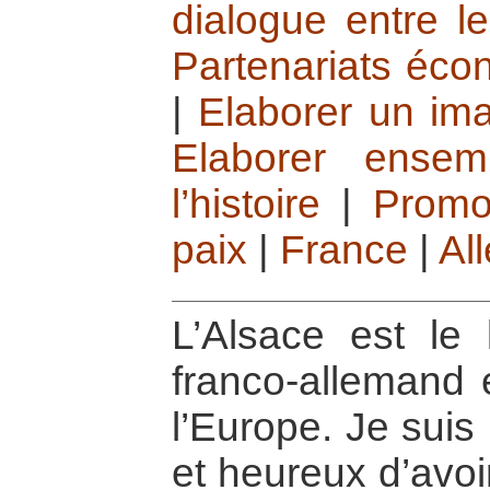
dialogue entre l
Partenariats éco
|
Elaborer un ima
Elaborer ense
l’histoire
|
Promo
paix
|
France
|
Al
L’Alsace est le
franco-allemand e
l’Europe. Je sui
et heureux d’avoi