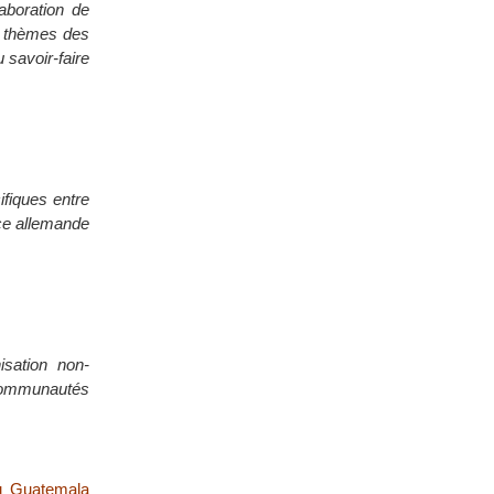
laboration de
es thèmes des
u savoir-faire
ifiques entre
nce allemande
sation non-
 communautés
au Guatemala