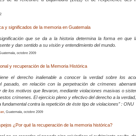
2
ca y significados de la memoria en Guatemala
significación que se da a la historia determina la forma en que 
esente y dan sentido a su visión y entendimiento del mundo.
 Guatemala, octobre 2009
ional y recuperación de la Memoria Histórica
iene el derecho inalienable a conocer la verdad sobre los aco
l pasado, en relación con la perpetración de crímenes aberran
y de los motivos que llevaron, mediante violaciones masivas o siste
estos crímenes. El ejercicio pleno y efectivo del derecho a la verdad
 fundamental contra la repetición de éste tipo de violaciones” : ONU
ran
, Guatemala, octobre 2009
spejos ¿Por qué la recuperación de la memoria histórica?