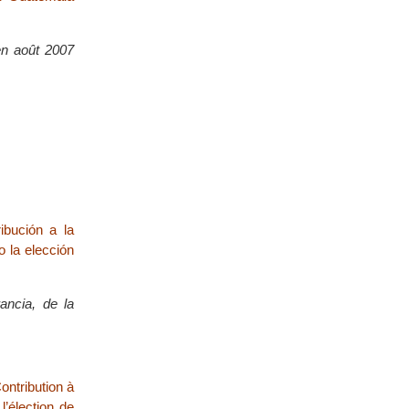
 en août 2007
ibución a la
o la elección
ancia, de la
ontribution à
l’élection de