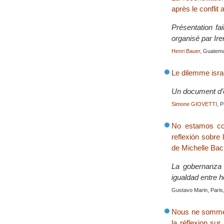
après le conflit
Présentation fa
organisé par Ir
Henri Bauer
, Guatema
Le dilemme israé
Un document d’é
Simone GIOVETTI
, 
No estamos con
reflexión sobre
de Michelle Bac
La gobernanza 
igualdad entre 
Gustavo Marin, Paris,
Nous ne sommes 
la réflexion su