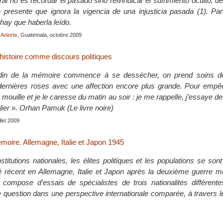
l no es recordar el pasado sino reivindicar el sufrimiento oculto, d
 presente que ignora la vigencia de una injusticia pasada (1). Pa
hay que haberla leído.
Aniorte
, Guatemala, octobre 2009
’histoire comme discours politiques
din de la mémoire commence à se dessécher, on prend soins de
dernières roses avec une affection encore plus grande. Pour empêc
es mouille et je le caresse du matin au soir : je me rappelle, j’essaye 
ier ». Orhan Pamuk (Le livre noire)
illet 2009
moire. Allemagne, Italie et Japon 1945
itutions nationales, les élites politiques et les populations se son
 récent en Allemagne, Italie et Japon après la deuxième guerre m
compose d’essais de spécialistes de trois nationalités différent
e question dans une perspective internationale comparée, à travers 