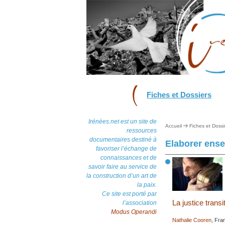
Fiches et Dossiers
Irénées.net est un site de
Accueil
Fiches et Dossi
ressources
documentaires destiné à
Elaborer ense
favoriser l’échange de
connaissances et de
savoir faire au service de
la construction d’un art de
la paix.
Ce site est porté par
La justice trans
l’association
Modus Operandi
Nathalie Cooren
, Fran