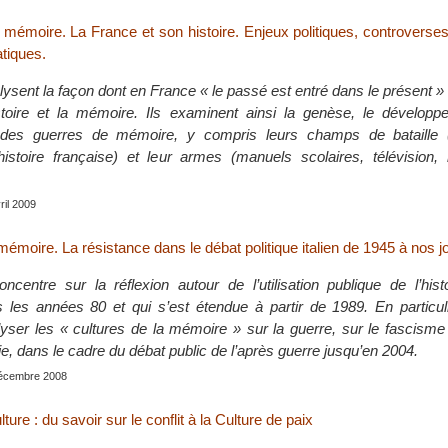
mémoire. La France et son histoire. Enjeux politiques, controverses
atiques.
ysent la façon dont en France « le passé est entré dans le présent » 
stoire et la mémoire. Ils examinent ainsi la genèse, le développ
des guerres de mémoire, y compris leurs champs de bataille 
histoire française) et leur armes (manuels scolaires, télévision
vril 2009
mémoire. La résistance dans le débat politique italien de 1945 à nos j
ncentre sur la réflexion autour de l’utilisation publique de l’his
les années 80 et qui s’est étendue à partir de 1989. En particuli
yser les « cultures de la mémoire » sur la guerre, sur le fascisme e
ie, dans le cadre du débat public de l’après guerre jusqu’en 2004.
 décembre 2008
lture : du savoir sur le conflit à la Culture de paix