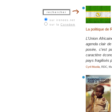
sur irenees.net
sur la
Coredem
La politique de
L’Union Africain
agenda clair de 
posée, c’est pa
caractère écono
pays fragilisés 
Cyril Musila
, RDC, fé