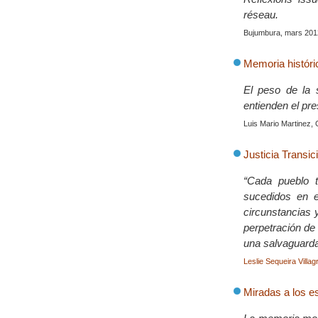
réseau.
Bujumbura, mars 201
Memoria históri
El peso de la 
entienden el pr
Luis Mario Martinez,
Justicia Transic
“Cada pueblo t
sucedidos en e
circunstancias 
perpetración de 
una salvaguarda
Leslie Sequeira Villag
Miradas a los e