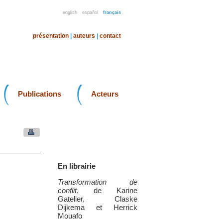
english
español
français
présentation
|
auteurs
|
contact
Publications
Acteurs
En librairie
Transformation de
conflit
, de Karine
Gatelier, Claske
Dijkema et Herrick
Mouafo