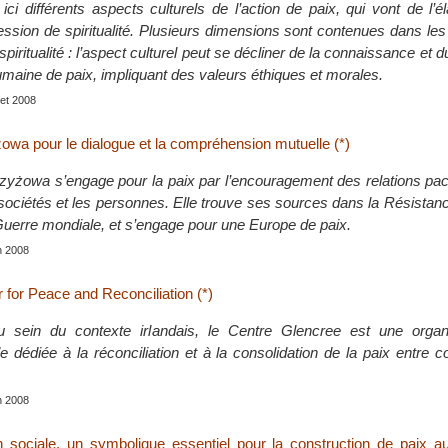
ci différents aspects culturels de l’action de paix, qui vont de l’é
ression de spiritualité. Plusieurs dimensions sont contenues dans l
spiritualité : l’aspect culturel peut se décliner de la connaissance et d
umaine de paix, impliquant des valeurs éthiques et morales.
llet 2008
owa pour le dialogue et la compréhension mutuelle (*)
zyżowa s’engage pour la paix par l’encouragement des relations pac
s sociétés et les personnes. Elle trouve ses sources dans la Résista
uerre mondiale, et s’engage pour une Europe de paix.
in 2008
 for Peace and Reconciliation (*)
sein du contexte irlandais, le Centre Glencree est une organi
 dédiée à la réconciliation et à la consolidation de la paix entre
in 2008
on sociale, un symbolique essentiel pour la construction de paix 