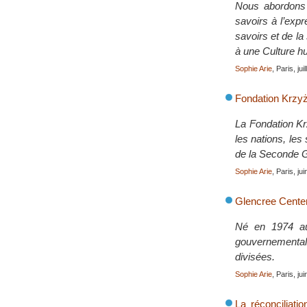
Nous abordons i
savoirs à l’exp
savoirs et de la 
à une Culture h
Sophie Arie
, Paris, jui
Fondation Krzyż
La Fondation Kr
les nations, le
de la Seconde G
Sophie Arie
, Paris, ju
Glencree Center
Né en 1974 au 
gouvernementale
divisées.
Sophie Arie
, Paris, ju
La réconciliati