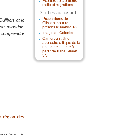
Écoutes de créations
radio et migrations
3 fiches au hasard :
Propositions de
uilbert et le
Glissant pour re-
ide rwandais
prenser le monde 1/2
e comprendre
Images et Colonies
Cameroun : Une
approche critique de la
notion de l’ethnie à
partir de Baba Simon
3/3
a région des
 membres du