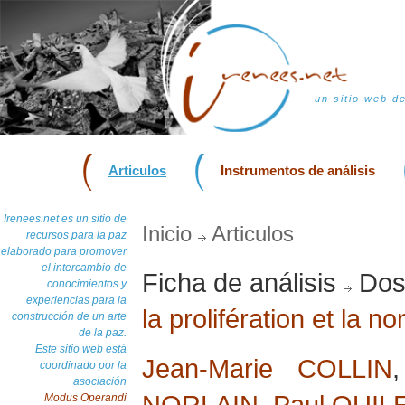
un sitio web d
Articulos
Instrumentos de análisis
Irenees.net es un sitio de
Inicio
Articulos
recursos para la paz
elaborado para promover
el intercambio de
Ficha de análisis
Doss
conocimientos y
experiencias para la
la prolifération et la n
construcción de un arte
de la paz.
Este sitio web está
Jean-Marie COLLIN
coordinado por la
asociación
NORLAIN
,
Paul QUIL
Modus Operandi