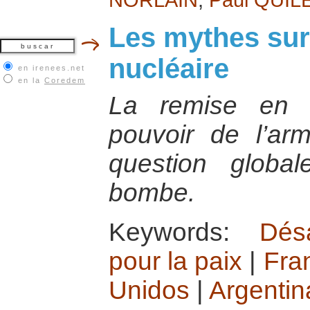
Les mythes sur
nucléaire
en irenees.net
en la
Coredem
La remise en 
pouvoir de l’ar
question global
bombe.
Keywords:
Dés
pour la paix
|
Fra
Unidos
|
Argentin