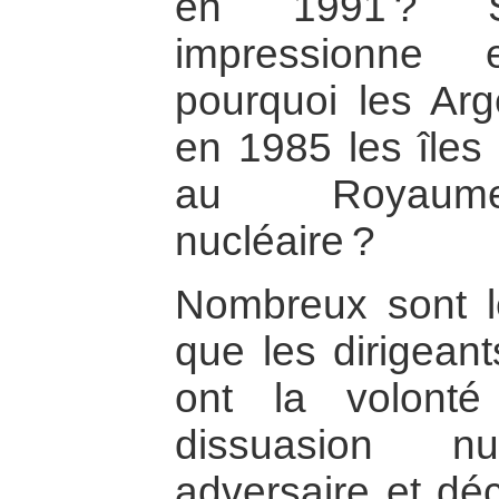
en 1991 ? S
impressionne 
pourquoi les Arge
en 1985 les îles
au Royaume-
nucléaire ?
Nombreux sont le
que les dirigeants
ont la volonté 
dissuasion n
adversaire et dé