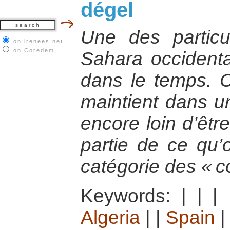
dégel
Une des particul
on irenees.net
on
Coredem
Sahara occidenta
dans le temps. C’
maintient dans u
encore loin d’être
partie de ce qu’o
catégorie des « co
Keywords:
|
|
|
Algeria
|
|
Spain