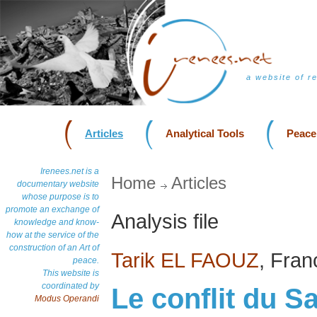
a website of r
Articles
Analytical Tools
Peace
Irenees.net is a
Home
Articles
documentary website
whose purpose is to
promote an exchange of
Analysis file
knowledge and know-
how at the service of the
construction of an Art of
Tarik EL FAOUZ
, Fran
peace.
This website is
coordinated by
Le conflit du Sa
Modus Operandi