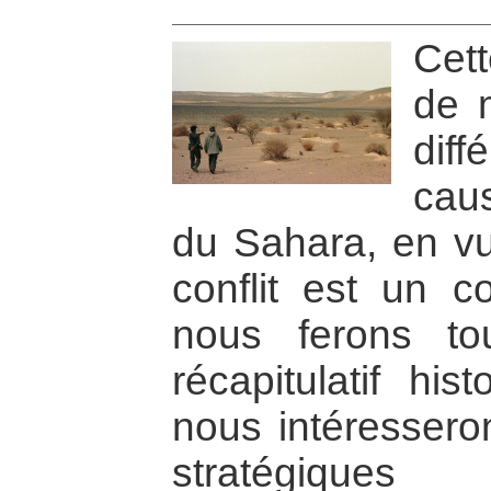
Cett
de 
dif
cau
du Sahara, en v
conflit est un co
nous ferons to
récapitulatif his
nous intéressero
stratégiques