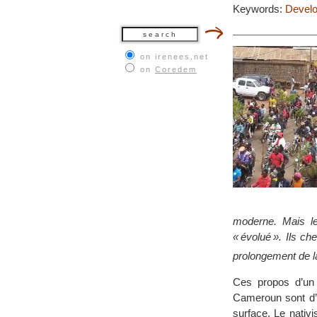
Keywords:
Develo
on irenees.net
on
Coredem
moderne. Mais le 
« évolué ». Ils ch
prolongement de l
Ces propos d’un d
Cameroun sont d’un
surface. Le nativ