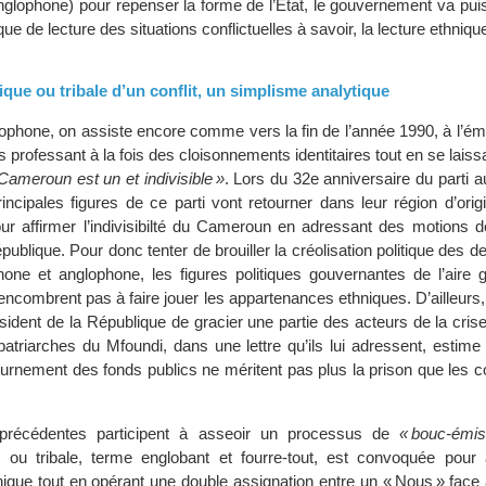
nglophone) pour repenser la forme de l’État, le gouvernement va pui
tique de lecture des situations conflictuelles à savoir, la lecture ethniqu
ique ou tribale d’un conflit, un simplisme analytique
lophone, on assiste encore comme vers la fin de l’année 1990, à l’é
 professant à la fois des cloisonnements identitaires tout en se lais
 Cameroun est un et indivisible »
. Lors du 32e anniversaire du parti a
incipales figures de ce parti vont retourner dans leur région d’orig
our affirmer l’indivisibilté du Cameroun en adressant des motions d
publique. Pour donc tenter de brouiller la créolisation politique des d
phone et anglophone, les figures politiques gouvernantes de l’aire 
ncombrent pas à faire jouer les appartenances ethniques. D’ailleurs, 
ésident de la République de gracier une partie des acteurs de la cri
patriarches du Mfoundi, dans une lettre qu’ils lui adressent, estime
urnement des fonds publics ne méritent pas plus la prison que les c
s précédentes participent à asseoir un processus de
« bouc-émiss
ue ou tribale, terme englobant et fourre-tout, est convoquée pour 
ique tout en opérant une double assignation entre un « Nous » face 