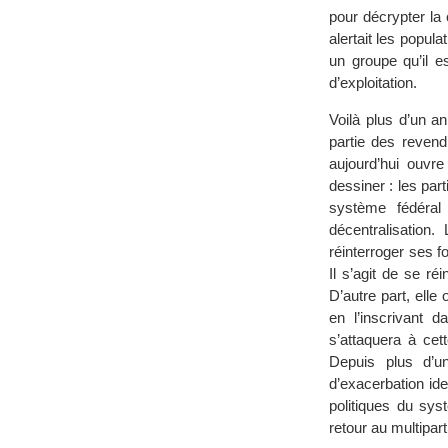
pour décrypter la
alertait les popul
un groupe qu’il e
d’exploitation.
Voilà plus d’un a
partie des revend
aujourd’hui ouvr
dessiner : les part
système fédéral
décentralisation.
réinterroger ses f
Il s’agit de se ré
D’autre part, ell
en l’inscrivant d
s’attaquera à cet
Depuis plus d’u
d’exacerbation ide
politiques du sys
retour au multipar