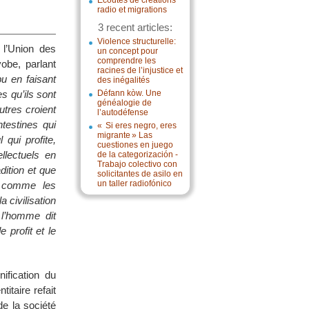
Écoutes de créations
radio et migrations
3 recent articles:
Violence structurelle:
l’Union des
un concept pour
comprendre les
be, parlant
racines de l’injustice et
bu en faisant
des inégalités
es qu’ils sont
Défann kòw. Une
généalogie de
utres croient
l’autodéfense
ntestines qui
« Si eres negro, eres
migrante » Las
 qui profite,
cuestiones en juego
ellectuels en
de la categorización -
Trabajo colectivo con
dition et que
solicitantes de asilo en
un taller radiofónico
 « comme les
a civilisation
 l’homme dit
 profit et le
ification du
itaire refait
de la société