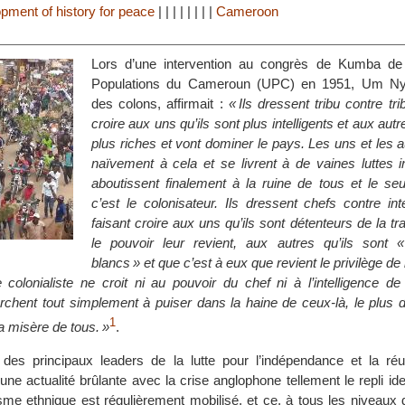
pment of history for peace
|
|
|
|
|
|
|
|
Cameroon
Lors d’une intervention au congrès de Kumba de 
Populations du Cameroun (UPC) en 1951, Um Nyo
des colons, affirmait :
« Ils dressent tribu contre tri
croire aux uns qu’ils sont plus intelligents et aux autr
plus riches et vont dominer le pays. Les uns et les a
naïvement à cela et se livrent à de vaines luttes i
aboutissent finalement à la ruine de tous et le seul
c’est le colonisateur. Ils dressent chefs contre int
faisant croire aux uns qu’ils sont détenteurs de la tra
le pouvoir leur revient, aux autres qu’ils sont
blancs » et que c’est à eux que revient le privilège de l
colonialiste ne croit ni au pouvoir du chef ni à l’intelligence de
erchent tout simplement à puiser dans la haine de ceux-là, le plus de
1
a misère de tous. »
.
es principaux leaders de la lutte pour l’indépendance et la réun
e actualité brûlante avec la crise anglophone tellement le repli ident
isme ethnique est régulièrement mobilisé, et ce, à tous les niveaux 