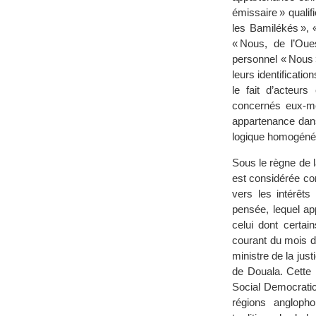
émissaire » qualifi
les Bamilékés », 
« Nous, de l’Oue
personnel « Nous 
leurs identificati
le fait d’acteur
concernés eux-mêm
appartenance dans 
logique homogénéis
Sous le règne de 
est considérée com
vers les intérêts
pensée, lequel ap
celui dont certai
courant du mois d’o
ministre de la just
de Douala. Cette 
Social Democratic
régions angloph