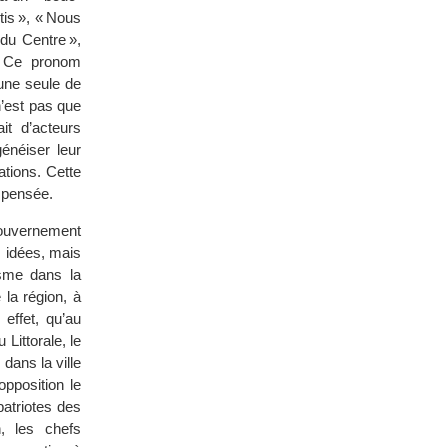
tis », « Nous
du Centre »,
c. Ce pronom
une seule de
n’est pas que
it d’acteurs
énéiser leur
ations. Cette
a pensée.
 gouvernement
s idées, mais
misme dans la
 la région, à
effet, qu’au
Littorale, le
dans la ville
opposition le
atriotes des
, les chefs