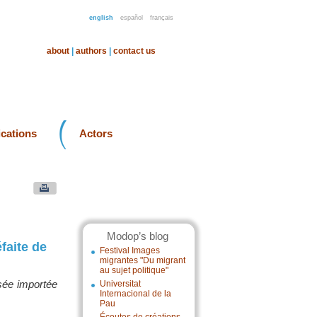
english
español
français
about
|
authors
|
contact us
ications
Actors
Modop’s blog
faite de
Festival Images
migrantes "Du migrant
au sujet politique"
sée importée
Universitat
Internacional de la
Pau