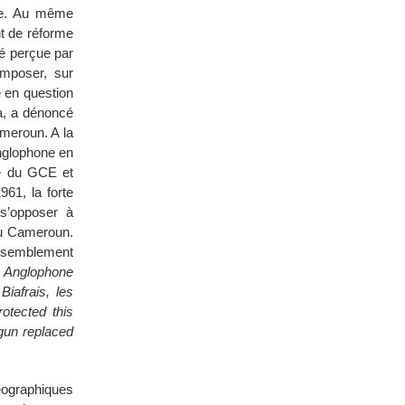
ire. Au même
nt de réforme
té perçue par
mposer, sur
e en question
a, a dénoncé
ameroun. A la
anglophone en
me du GCE et
961, la forte
 s’opposer à
 au Cameroun.
Rassemblement
 Anglophone
iafrais, les
otected this
gun replaced
géographiques