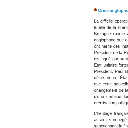
Crise anglophon
La difficile opéra
tutelle de la Fra
Bretagne (partie
anglophone que co
ont hérité des in
Président de la R
distingué par sa v
État unitaire for
Président, Paul B
décès de cet État
que cette nouvell
changement de la 
d’une certaine f
créolisation polit
L’héritage frança
asseoir son hégém
sanctionnant la f