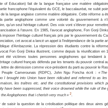
ate of Education) fait de la langue française une matière obligato
rtie francophone l’équivalent du GCE, le baccalauréat, ne subit poi
n de la langue anglaise comme matière obligatoire. Cette réforme a é
 la partie anglophone comme une volonté du gouvernement à n’i
toire, qu’un seul héritage culturel. Des voix vont s’élever pour remettr
rancisation à l’œuvre. En 1985, l’avocat anglophone, Fon Gorji Dink
à imposer l’héritage culturel français pris par le gouvernement du C
onciation, cet avocat a lancé un appel à l’indépendance de la partie 
lique d’Ambazonie. La répression des étudiants contre la réfor
’avocat Fon Gorji Dinka illustrent, comme depuis la réunification en 1
ont été victimes toutes personnes anglophones qui tendaient à
éritage culturel français défendu par les tenants du pouvoir central
sa lettre de démission comme vice-président du parti au pouvoir le 
u Peuple Camerounais (RDPC), John Ngu Foncha écrit :
« The
I brought into Union have been ridiculed and referred to as les B
aison, les traîtres etc. and the constitutional provisions which pr
ty have been suppressed, their voice drowned while the rule of the 
2
h the Anglophones that i cherish very much »
.
 de saisir la question de la créolisation politique des deux aires 