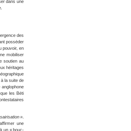
ser dans une
e.
mergence des
sant posséder
u pouvoir, en
ine mobiliser
e soutien au
eux héritages
géographique
à la suite de
se anglophone
 que les Béti
ontestataires
airisation »
.
affirmer une
à un « bouc-