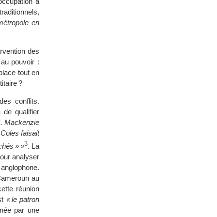
éoccupation à
raditionnels,
 métropole en
ervention des
 au pouvoir :
place tout en
itaire ?
es conflits.
 de qualifier
. Mackenzie
 Coles faisait
3
chés » »
. La
pour analyser
 anglophone.
u Cameroun au
cette réunion
st
« le patron
nnée par une