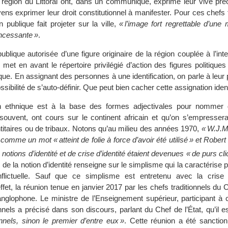
la région du Littoral ont, dans un communiqué, exprimé leur vive pr
yens exprimer leur droit constitutionnel à manifester. Pour ces chefs t
n publique fait projeter sur la ville,
« l’image fort regrettable d’une
 incessante »
.
ublique autorisée d’une figure originaire de la région couplée à l’int
s met en avant le répertoire privilégié d’action des figures politiques
ique. En assignant des personnes à une identification, on parle à leur 
ssibilité de s’auto-définir. Que peut bien cacher cette assignation ident
n ethnique est à la base des formes adjectivales pour nommer d
s souvent, ont cours sur le continent africain et qu’on s’empressera
ntitaires ou de tribaux. Notons qu’au milieu des années 1970,
« W.J.M
té comme un mot « atteint de folie à force d’avoir été utilisé » et Robert
notions d’identité et de crise d’identité étaient devenues « de purs cli
 de la notion d’identité renseigne sur le simplisme qui la caractérise 
nflictuelle. Sauf que ce simplisme est entretenu avec la crise
ffet, la réunion tenue en janvier 2017 par les chefs traditionnels d
 anglophone. Le ministre de l’Enseignement supérieur, participant à 
nnels a précisé dans son discours, parlant du Chef de l’État, qu’il e
nnels, sinon le premier d’entre eux »
. Cette réunion a été sanctio