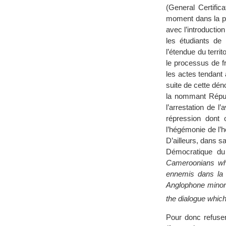
(General Certific
moment dans la pa
avec l’introductio
les étudiants de
l’étendue du terri
le processus de f
les actes tendant 
suite de cette dén
la nommant Répub
l’arrestation de l
répression dont 
l’hégémonie de l’h
D’ailleurs, dans 
Démocratique d
Cameroonians who 
ennemis dans la m
Anglophone minori
the dialogue whic
Pour donc refuser