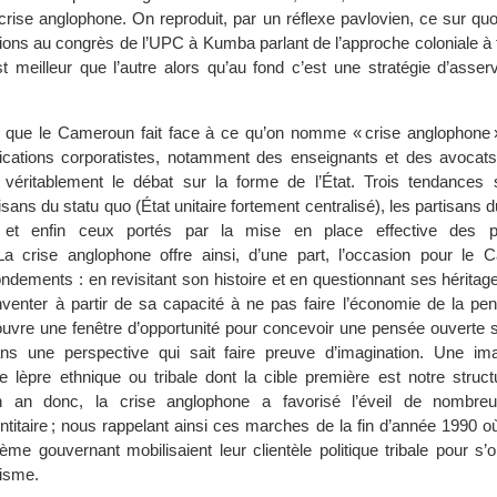
 crise anglophone. On reproduit, par un réflexe pavlovien, ce sur q
ations au congrès de l’UPC à Kumba parlant de l’approche coloniale à f
st meilleur que l’autre alors qu’au fond c’est une stratégie d’asse
n que le Cameroun fait face à ce qu’on nomme « crise anglophone ».
ications corporatistes, notamment des enseignants et des avocats,
e véritablement le débat sur la forme de l’État. Trois tendances
isans du statu quo (État unitaire fortement centralisé), les partisans d
 et enfin ceux portés par la mise en place effective des po
 La crise anglophone offre ainsi, d’une part, l’occasion pour le
ondements : en revisitant son histoire et en questionnant ses héritag
inventer à partir de sa capacité à ne pas faire l’économie de la pen
e ouvre une fenêtre d’opportunité pour concevoir une pensée ouverte
ans une perspective qui sait faire preuve d’imagination. Une ima
te lèpre ethnique ou tribale dont la cible première est notre struc
n an donc, la crise anglophone a favorisé l’éveil de nombre
ntitaire ; nous rappelant ainsi ces marches de la fin d’année 1990 o
tème gouvernant mobilisaient leur clientèle politique tribale pour s
tisme.