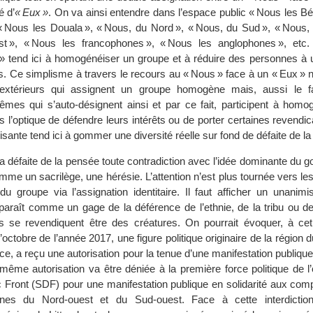
é d’
« Eux »
. On va ainsi entendre dans l’espace public « Nous les Bé
« Nous les Douala », « Nous, du Nord », « Nous, du Sud », « Nous, 
st », « Nous les francophones », « Nous les anglophones », et
» tend ici à homogénéiser un groupe et à réduire des personnes à 
ons. Ce simplisme à travers le recours au « Nous » face à un « Eux » 
s extérieurs qui assignent un groupe homogène mais, aussi le fa
es qui s’auto-désignent ainsi et par ce fait, participent à homog
l’optique de défendre leurs intérêts ou de porter certaines revendic
ante tend ici à gommer une diversité réelle sur fond de défaite de l
la défaite de la pensée toute contradiction avec l’idée dominante du
me un sacrilège, une hérésie. L’attention n’est plus tournée vers le
 du groupe via l’assignation identitaire. Il faut afficher un unani
paraît comme un gage de la déférence de l’ethnie, de la tribu ou de
ns se revendiquent être des créatures. On pourrait évoquer, à cet 
ctobre de l’année 2017, une figure politique originaire de la région du 
ice, a reçu une autorisation pour la tenue d’une manifestation publique 
même autorisation va être déniée à la première force politique de l’
 Front (SDF) pour une manifestation publique en solidarité aux comp
ones du Nord-ouest et du Sud-ouest. Face à cette interdiction