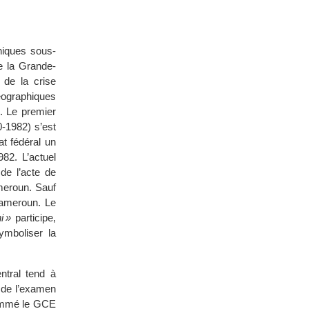
hiques sous-
de la Grande-
 de la crise
éographiques
s. Le premier
-1982) s’est
at fédéral un
982. L’actuel
 de l’acte de
meroun. Sauf
Cameroun. Le
i »
participe,
ymboliser la
ntral tend à
 de l’examen
nommé le GCE