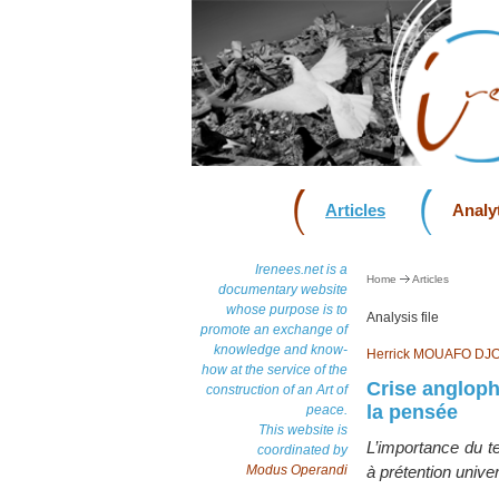
Articles
Analyt
Irenees.net is a
Home
Articles
documentary website
whose purpose is to
Analysis file
promote an exchange of
knowledge and know-
Herrick MOUAFO DJ
how at the service of the
Crise angloph
construction of an Art of
la pensée
peace.
This website is
L’importance du t
coordinated by
Modus Operandi
à prétention univer