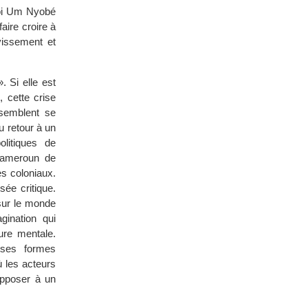
uoi Um Nyobé
aire croire à
rvissement et
 Si elle est
 cette crise
 semblent se
u retour à un
litiques de
 Cameroun de
es coloniaux.
sée critique.
 sur le monde
gination qui
ture mentale.
uses formes
ù les acteurs
’opposer à un