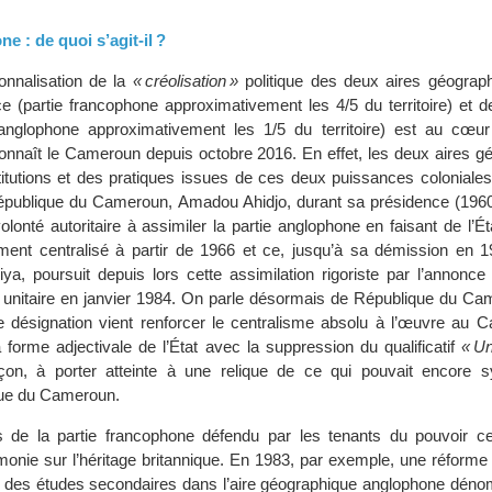
e : de quoi s’agit-il ?
tionnalisation de la
« créolisation »
politique des deux aires géograp
nce (partie francophone approximativement les 4/5 du territoire) et 
 anglophone approximativement les 1/5 du territoire) est au cœur
nnaît le Cameroun depuis octobre 2016. En effet, les deux aires g
stitutions et des pratiques issues de ces deux puissances coloniale
épublique du Cameroun, Amadou Ahidjo, durant sa présidence (1960
olonté autoritaire à assimiler la partie anglophone en faisant de l’Ét
tement centralisé à partir de 1966 et ce, jusqu’à sa démission en 1
iya, poursuit depuis lors cette assimilation rigoriste par l’annonce
 unitaire en janvier 1984. On parle désormais de République du Ca
e désignation vient renforcer le centralisme absolu à l’œuvre au 
forme adjectivale de l’État avec la suppression du qualificatif
« Un
açon, à porter atteinte à une relique de ce qui pouvait encore s
ique du Cameroun.
is de la partie francophone défendu par les tenants du pouvoir ce
onie sur l’héritage britannique. En 1983, par exemple, une réforme
in des études secondaires dans l’aire géographique anglophone dé