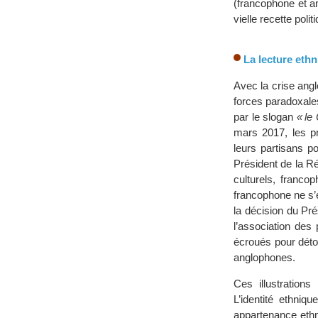
(francophone et a
vielle recette poli
La lecture ethn
Avec la crise ang
forces paradoxales
par le slogan
« le
mars 2017, les pr
leurs partisans p
Président de la Ré
culturels, franco
francophone ne s’e
la décision du Pr
l’association des 
écroués pour déto
anglophones.
Ces illustration
L’identité ethniq
appartenance ethn