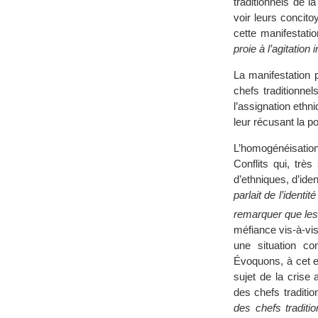
traditionnels de 
voir leurs concito
cette manifestatio
proie à l’agitation
La manifestation p
chefs traditionnel
l’assignation ethn
leur récusant la po
L’homogénéisatio
Conflits qui, trè
d’ethniques, d’ide
parlait de l’identi
remarquer que les 
méfiance vis-à-vis
une situation co
Évoquons, à cet e
sujet de la crise
des chefs traditio
des chefs traditio