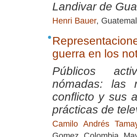
Landivar de Gu
Henri Bauer
, Guatemal
Representacio
guerra en los no
Públicos act
nómadas: las r
conflicto y sus a
prácticas de tele
Camilo Andrés Tam
Gomez, Colombia, Ma