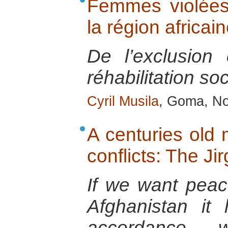
Femmes violées 
la région africa
De l’exclusion
réhabilitation s
Cyril Musila
, Goma, No
A centuries old
conflicts: The Ji
If we want peac
Afghanistan i
accordance w