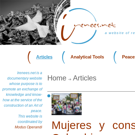
a website of r
Articles
Analytical Tools
Peace
Irenees.net is a
Home
Articles
documentary website
whose purpose is to
promote an exchange of
knowledge and know-
how at the service of the
construction of an Art of
peace.
This website is
Mujeres y con
coordinated by
Modus Operandi