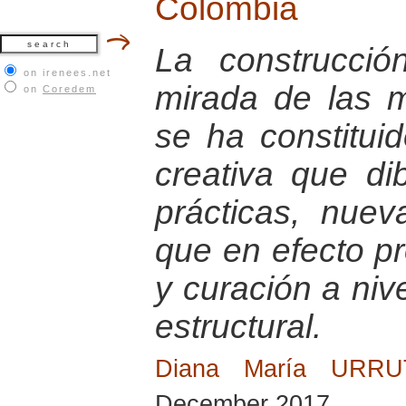
Colombia
La construcci
on irenees.net
mirada de las 
on
Coredem
se ha constitu
creativa que di
prácticas, nuev
que en efecto p
y curación a nive
estructural.
Diana María URR
December 2017