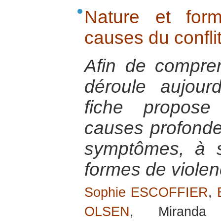
Nature et for
causes du confl
Afin de compren
déroule aujour
fiche propos
causes profondes
symptômes, à sa
formes de viole
Sophie ESCOFFIER
,
OLSEN
, Mirand