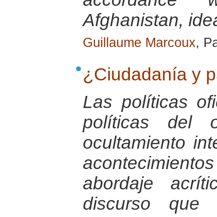
Afghanistan, ide
Guillaume Marcoux
, P
¿Ciudadanía y p
Las políticas o
políticas del 
ocultamiento in
acontecimiento
abordaje acrít
discurso que 