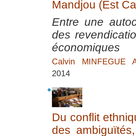
Mandjou (Est C
Entre une autoch
des revendicatio
économiques
Calvin MINFEGUE 
2014
Du conflit ethniq
des ambiguïtés,