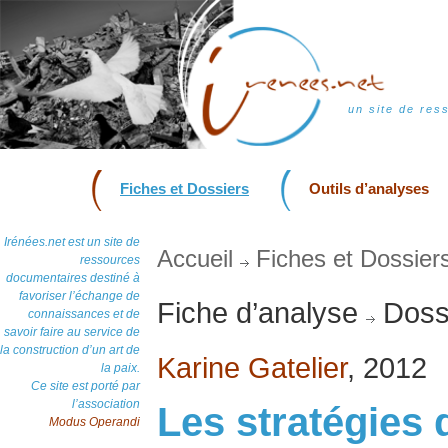
un site de res
Fiches et Dossiers
Outils d’analyses
Irénées.net est un site de
Accueil
Fiches et Dossier
ressources
documentaires destiné à
favoriser l’échange de
Fiche d’analyse
Dossi
connaissances et de
savoir faire au service de
la construction d’un art de
Karine Gatelier
, 2012
la paix.
Ce site est porté par
l’association
Les stratégies 
Modus Operandi