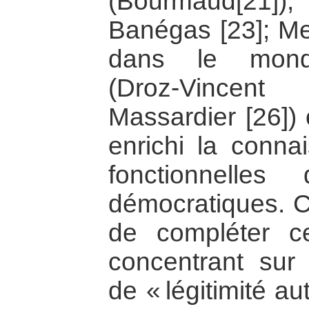
(Bourmaud[2
Banégas [23]; Mes
dans le mond
(Droz-Vincen
Massardier [26])
enrichi la conna
fonctionnelle
démocratiques. C
de compléter 
concentrant sur
de « légitimité au