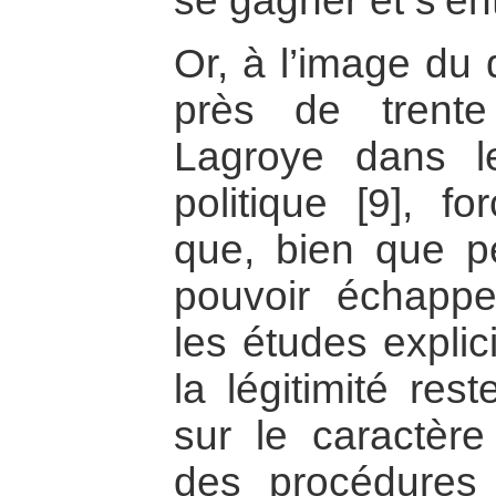
se gagner et s’ent
Or, à l’image du d
près de trent
Lagroye dans l
politique [9], f
que, bien que p
pouvoir échappe
les études expli
la légitimité res
sur le caractèr
des procédures 