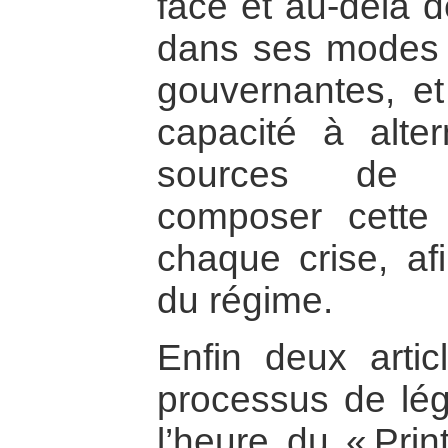
face et au-delà d
dans ses modes d
gouvernantes, e
capacité à alter
sources de r
composer cette 
chaque crise, afi
du régime.
Enfin deux artic
processus de légi
l’heure du « Pri