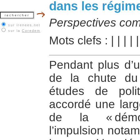
dans les régime
Perspectives co
sur irenees.net
sur la
Coredem
Mots clefs :
|
|
|
|
|
Pendant plus d’u
de la chute du
études de poli
accordé une larg
de la « démoc
l’impulsion nota