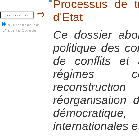
Processus de tr
d’Etat
sur irenees.net
sur la
Coredem
Ce dossier abor
politique des con
de conflits et
régimes co
reconstructi
réorganisation de
démocratique,
internationales e