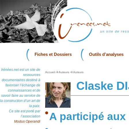
un site de res
Fiches et Dossiers
Outils d’analyses
Irénées.net est un site de
Accueil
Auteurs
Auteurs
ressources
documentaires destiné à
Claske D
favoriser l’échange de
connaissances et de
savoir faire au service de
la construction d’un art de
la paix.
Ce site est porté par
A participé aux
l’association
Modus Operandi