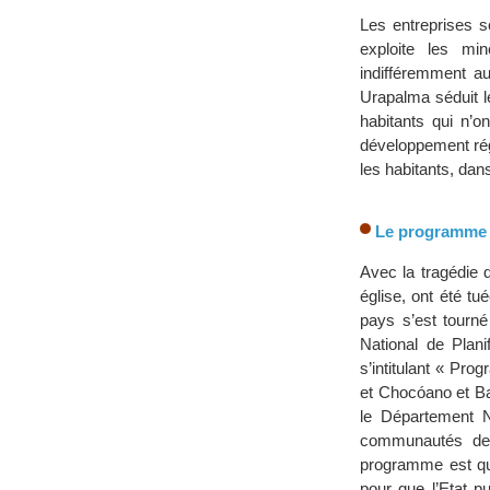
Les entreprises s
exploite les mi
indifféremment au
Urapalma séduit l
habitants qui n’o
développement rég
les habitants, dan
Le programme p
Avec la tragédie 
église, ont été tu
pays s’est tourn
National de Plan
s’intitulant « Pr
et Chocóano et Ba
le Département Na
communautés de b
programme est qu
pour que l’Etat p