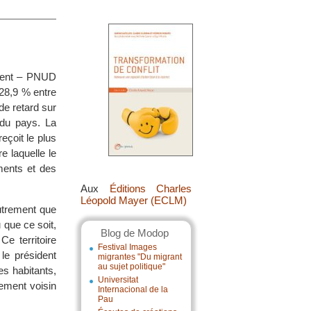
ement – PNUD
 28,9 % entre
de retard sur
 du pays. La
eçoit le plus
e laquelle le
ments et des
Aux
Éditions Charles
Léopold Mayer (ECLM)
utrement que
 que ce soit,
Blog de Modop
e territoire
Festival Images
le président
migrantes "Du migrant
au sujet politique"
es habitants,
Universitat
ement voisin
Internacional de la
Pau