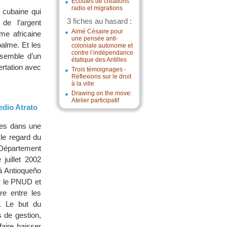
Écoutes de créations
radio et migrations
 cubaine qui
3 fiches au hasard :
de l’argent
Aimé Césaire pour
me africaine
une pensée anti-
palme. Et les
coloniale autonome et
contre l’indépendance
ensemble d’un
étatique des Antilles
ertation avec
Trois témoignages -
Réflexions sur le droit
à la ville
Drawing on the move:
Atelier participatif
edio Atrato
ées dans une
 le regard du
 Département
uillet 2002
bá Antioqueño
r le PNUD et
re entre les
s. Le but du
 de gestion,
aire baisser