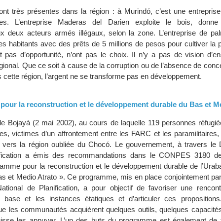
ont très présentes dans la région : à Murindó, c’est une entreprise
nes. L’entreprise Maderas del Darien exploite le bois, donne 
x deux acteurs armés illégaux, selon la zone. L’entreprise de pal
es habitants avec des prêts de 5 millions de pesos pour cultiver la 
nt pas d’opportunité, n’ont pas le choix. Il n’y a pas de vision d’
ional. Que ce soit à cause de la corruption ou de l’absence de conc
s cette région, l’argent ne se transforme pas en développement.
our la reconstruction et le développement durable du Bas et M
de Bojayá (2 mai 2002), au cours de laquelle 119 personnes réfugi
ées, victimes d’un affrontement entre les FARC et les paramilitaires,
é vers la région oubliée du Chocó. Le gouvernement, à travers le
ification a émis des recommandations dans le CONPES 3180 de j
ogramme pour la reconstruction et le développement durable de l’Ura
s et Medio Atrato ». Ce programme, mis en place conjointement pa
tional de Planification, a pour objectif de favoriser une rencont
ase et les instances étatiques et d’articuler ces proposition
e les communautés acquièrent quelques outils, quelques capacités
uisse les appuyer. L’un des buts du programme est également de f