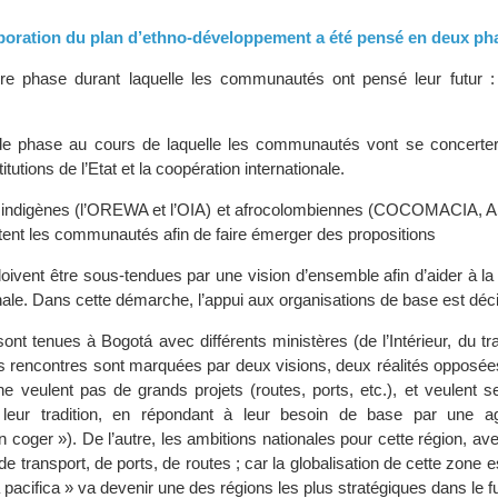
laboration du plan d’ethno-développement a été pensé en deux ph
e phase durant laquelle les communautés ont pensé leur futur : c
e phase au cours de laquelle les communautés vont se concerter
itutions de l’Etat et la coopération internationale.
s indigènes (l’OREWA et l’OIA) et afrocolombiennes (COCOMACIA,
ntent les communautés afin de faire émerger des propositions
oivent être sous-tendues par une vision d’ensemble afin d’aider à la
nale. Dans cette démarche, l’appui aux organisations de base est déci
nt tenues à Bogotá avec différents ministères (de l’Intérieur, du tra
 rencontres sont marquées par deux visions, deux réalités opposées
 ne veulent pas de grands projets (routes, ports, etc.), et veulent 
eur tradition, en répondant à leur besoin de base par une agr
 coger »). De l’autre, les ambitions nationales pour cette région, ave
de transport, de ports, de routes ; car la globalisation de cette zone e
 pacifica » va devenir une des régions les plus stratégiques dans le fu