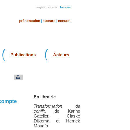
english
español
français
présentation
|
auteurs
|
contact
Publications
Acteurs
En librairie
 compte
Transformation de
conflit
, de Karine
Gatelier, Claske
Dijkema et Herrick
Mouafo