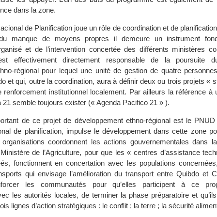
lence dans la zone.
ional de Planification joue un rôle de coordination et de planification
 du manque de moyens propres il demeure un instrument fon
anisé et de l’intervention concertée des différents ministères c
l est effectivement directement responsable de la poursuite d
no-régional pour lequel une unité de gestion de quatre personnes 
 et qui, outre la coordination, aura à définir deux ou trois projets « s
 renforcement institutionnel localement. Par ailleurs la référence à 
 21 semble toujours exister (« Agenda Pacifico 21 » ).
portant de ce projet de développement ethno-régional est le PNUD 
nal de planification, impulse le développement dans cette zone pou
x organisations coordonnent les actions gouvernementales dans la
Ministère de l’Agriculture, pour que les « centres d’assistance tech
éés, fonctionnent en concertation avec les populations concernées
nsports qui envisage l’amélioration du transport entre Quibdo et C
nforcer les communautés pour qu’elles participent à ce p
 les autorités locales, de terminer la phase préparatoire et qu’ils 
trois lignes d’action stratégiques : le conflit ; la terre ; la sécurité alimen