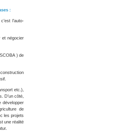
ases :
’est l’auto-
 et négocier
 ASCOBA ) de
 construction
sif.
nsport etc.),
. D’un côté,
se développer
iculture de
c les projets
st une réalité
tur.