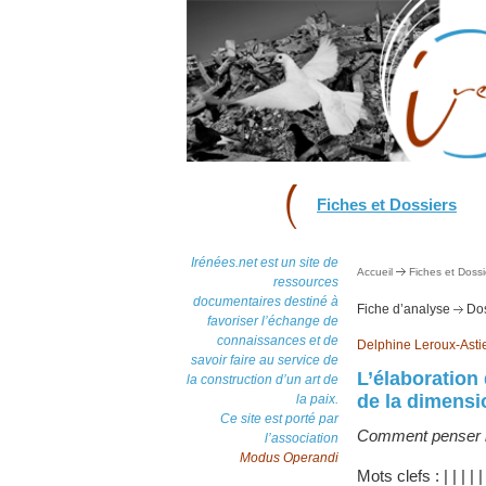
Fiches et Dossiers
Irénées.net est un site de
Accueil
Fiches et Dossi
ressources
documentaires destiné à
Fiche d’analyse
Dos
favoriser l’échange de
connaissances et de
Delphine Leroux-Asti
savoir faire au service de
L’élaboratio
la construction d’un art de
de la dimensi
la paix.
Ce site est porté par
Comment penser l
l’association
Modus Operandi
Mots clefs :
|
|
|
|
|