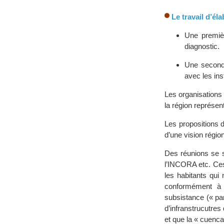
Le travail d’é
Une premièr
diagnostic.
Une second
avec les inst
Les organisation
la région représe
Les propositions d
d’une vision régio
Des réunions se so
l’INCORA etc. Ces
les habitants qui
conformément à l
subsistance (« pan
d’infranstrucutres 
et que la « cuenca