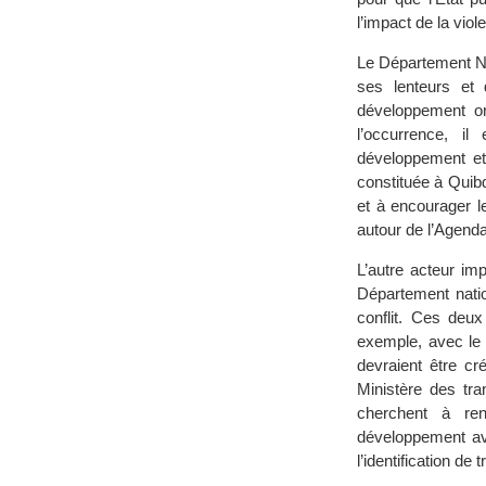
l’impact de la vio
Le Département Nac
ses lenteurs et
développement org
l’occurrence, i
développement eth
constituée à Quibdo
et à encourager le
autour de l’Agenda
L’autre acteur im
Département natio
conflit. Ces deu
exemple, avec le 
devraient être cr
Ministère des tra
cherchent à re
développement avec
l’identification de 