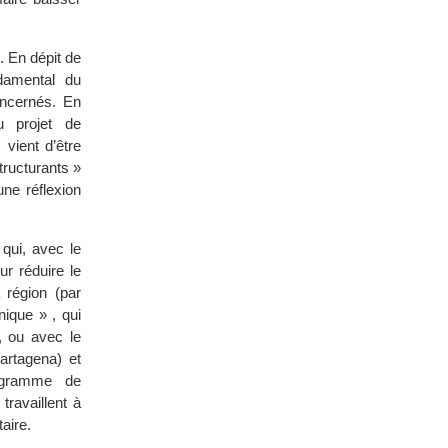
. En dépit de
damental du
oncernés. En
u projet de
vient d’être
tructurants »
une réflexion
qui, avec le
r réduire le
 région (par
nique » , qui
, ou avec le
artagena) et
rogramme de
travaillent à
taire.