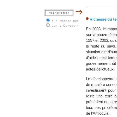
Richesse du ter
sur irenees.net
sur la
Coredem
En 2003, le rapp
sur la pauvreté e
1997 et 2003, qu’u
le reste du pays.
situation est d’au
d’aide ; ceci témo
gouvernement dit 
actes délictueux.
Le développement 
de manière concert
investissent pour
reste une terre à
précédent qui a r
tous ces problème
de l’Antioquia.