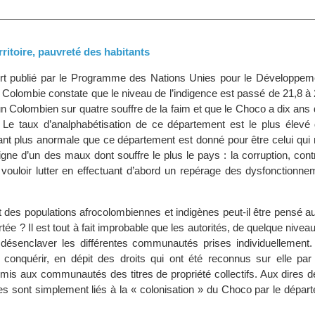
ritoire, pauvreté des habitants
ort publié par le Programme des Nations Unies pour le Développ
n Colombie constate que le niveau de l’indigence est passé de 21,8 à
n Colombien sur quatre souffre de la faim et que le Choco a dix ans 
 Le taux d’analphabétisation de ce département est le plus élevé
tant plus anormale que ce département est donné pour être celui qui r
igne d’un des maux dont souffre le plus le pays : la corruption, contr
vouloir lutter en effectuant d’abord un repérage des dysfonctionne
des populations afrocolombiennes et indigènes peut-il être pensé a
ée ? Il est tout à fait improbable que les autorités, de quelque niveau
 désenclaver les différentes communautés prises individuellement. C
 conquérir, en dépit des droits qui ont été reconnus sur elle par 
emis aux communautés des titres de propriété collectifs. Aux dires d
s sont simplement liés à la « colonisation » du Choco par le départ