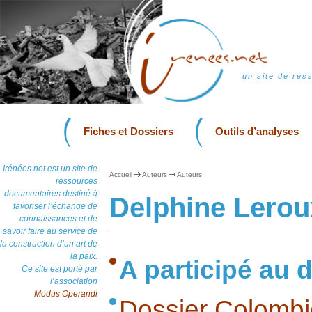
un site de res
Fiches et Dossiers
Outils d’analyses
Irénées.net est un site de
Accueil
Auteurs
Auteurs
ressources
documentaires destiné à
Delphine Lerou
favoriser l’échange de
connaissances et de
savoir faire au service de
la construction d’un art de
la paix.
A participé au d
Ce site est porté par
l’association
Modus Operandi
Dossier Colombi