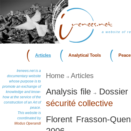
a website of r
Articles
Analytical Tools
Peace
Irenees.net is a
Home
Articles
documentary website
whose purpose is to
promote an exchange of
Analysis file
Dossier
knowledge and know-
how at the service of the
sécurité collective
construction of an Art of
peace.
This website is
Florent Frasson-Queno
coordinated by
Modus Operandi
2006