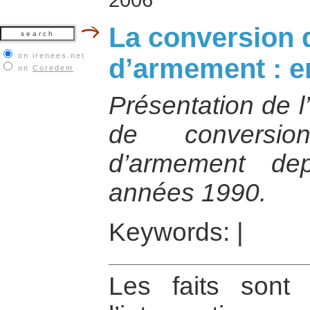
La conversion 
on irenees.net
d’armement : en
on
Coredem
Présentation de l
de conversio
d’armement de
années 1990.
Keywords:
|
Les faits sont