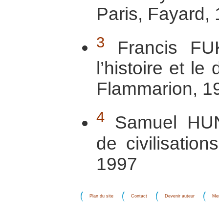
Paris, Fayard,
3
Francis FU
l’histoire et l
Flammarion, 1
4
Samuel HUN
de civilisation
1997
Plan du site
Contact
Devenir auteur
Men