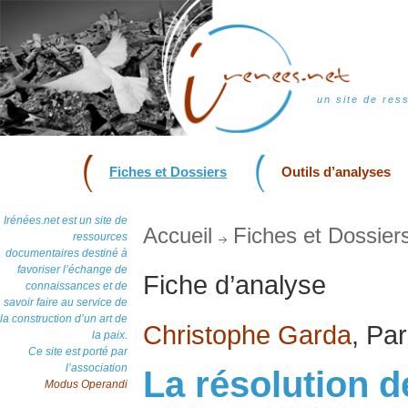
un site de res
Fiches et Dossiers
Outils d’analyses
Irénées.net est un site de
Accueil
Fiches et Dossier
ressources
documentaires destiné à
favoriser l’échange de
Fiche d’analyse
connaissances et de
savoir faire au service de
la construction d’un art de
Christophe Garda
, Pa
la paix.
Ce site est porté par
l’association
La résolution d
Modus Operandi