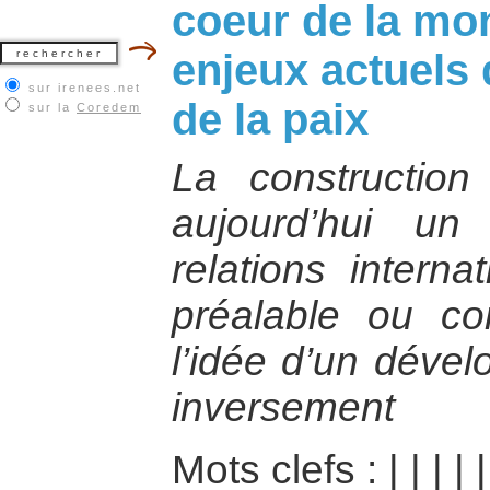
coeur de la mon
enjeux actuels 
sur irenees.net
de la paix
sur la
Coredem
La construction
aujourd’hui u
relations interna
préalable ou co
l’idée d’un dével
inversement
Mots clefs :
|
|
|
|