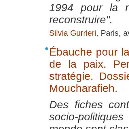
1994 pour la 
reconstruire".
Silvia Gurrieri
, Paris, a
Ébauche pour la 
de la paix. P
stratégie. Dossi
Moucharafieh.
Des fiches con
socio-politiq
monde sont cla