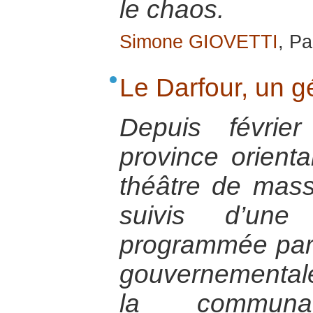
le chaos.
Simone GIOVETTI
, Pa
Le Darfour, un 
Depuis févrie
province orient
théâtre de mas
suivis d’une
programmée par l
gouvernemental
la communaut