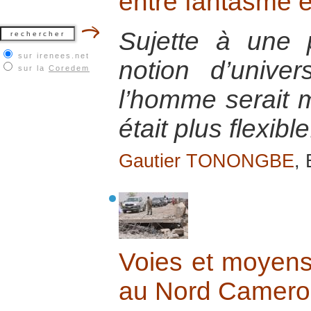
entre fantasme et
Sujette à une p
sur irenees.net
notion d’univer
sur la
Coredem
l’homme serait m
était plus flexible
Gautier TONONGBE
,
Voies et moyens 
au Nord Camero