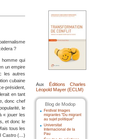
paternalisme
ccèdera ?
un homme qui
en un empire
c les autres
ution cubaine
Aux
Éditions Charles
e-président,
Léopold Mayer (ECLM)
rait en tant
se, donc chef
Blog de Modop
popularité, le
Festival Images
 « jouer les
migrantes "Du migrant
au sujet politique"
s, et donc le
Universitat
Mais tous les
Internacional de la
Pau
el Castro (…)