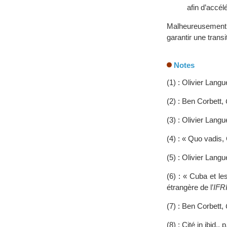
afin d’accélé
Malheureusement, 
garantir une tran
Notes
(1) : Olivier Lang
(2) : Ben Corbett,
(3) : Olivier Lang
(4) : « Quo vadis, 
(5) : Olivier Lang
(6) : « Cuba et le
étrangère de l’
IFRI
(7) : Ben Corbett,
(8) : Cité in ibid., 