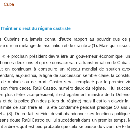
s
|
Cuba
 l’héritier direct du régime castriste
s Cubains n’a jamais connu d’autre rapport au pouvoir que ce 
pose sur un mélange de fascination et de crainte » (1). Mais qui lui su
, « le prochain président devra être un gouverneur économique, 
 bonnes décisions et qui se consacrera à la transformation de Cuba 
ut en continuant à construire un réseau mondial de soutien ave
endant, aujourd’hui, la ligne de succession semble claire, la constit
 de maladie ou de mort, Castro serait remplacé par le premier vic
son frère cadet, Raúl Castro, numéro deux du régime. Il lui succède
n plus d’être vice-président, il est également ministre de la Défen
t de la police (l’un des piliers du régime) mais il est loin d’avoir la 
gitimité de son frère et il a été condamné pendant presque 50 ans à
el » (3). De ce fait, si Fidel devait abandonner ses fonctions politique
t sans doute Raúl Castro qui lui succéderait dans un premier temps. 
t à dire « qu’il est peu probable que cela se passe du vivant de Fid