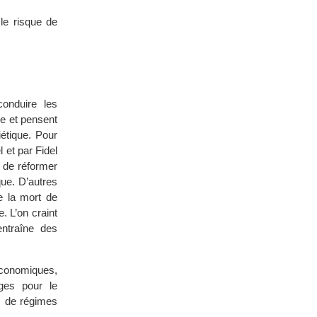
 le risque de
onduire les
e et pensent
iétique. Pour
 et par Fidel
x de réformer
que. D’autres
e la mort de
. L’on craint
entraîne des
économiques,
ges pour le
s de régimes