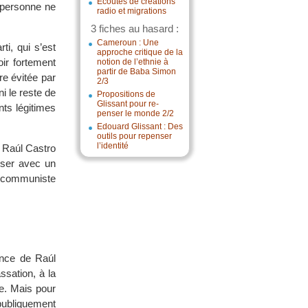
Écoutes de créations
t personne ne
radio et migrations
3 fiches au hasard :
Cameroun : Une
ti, qui s’est
approche critique de la
ir fortement
notion de l’ethnie à
partir de Baba Simon
re évitée par
2/3
i le reste de
Propositions de
Glissant pour re-
nts légitimes
penser le monde 2/2
Edouard Glissant : Des
outils pour repenser
l’identité
t Raúl Castro
poser avec un
i communiste
ence de Raúl
ssation, à la
e. Mais pour
 publiquement