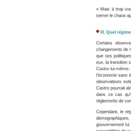
« Mais à trop vou
semer le chaos apr
III. Quel régim
Certains observ
changements de ma
que ses politiques
eux, la transition 
Castro lui-même. M
l’économie sans él
observateurs est
Castro pourrait alo
dans ce cas qu’u
règlements de com
Cependant, le ré
démographiques,
gouvernement lui 
susceptibles de ca