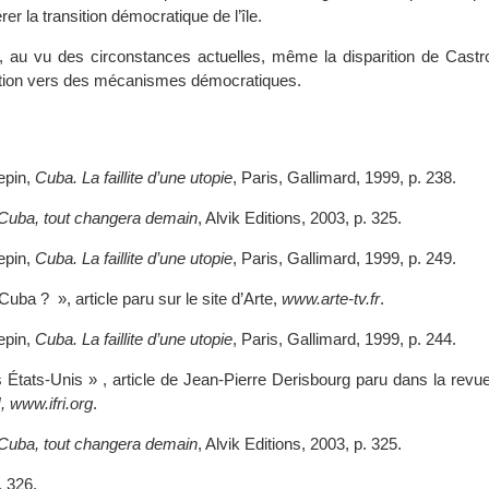
rer la transition démocratique de l’île.
au vu des circonstances actuelles, même la disparition de Castro
sition vers des mécanismes démocratiques.
uepin,
Cuba. La faillite d’une utopie
, Paris, Gallimard, 1999, p. 238.
Cuba, tout changera demain
, Alvik Editions, 2003, p. 325.
uepin,
Cuba. La faillite d’une utopie
, Paris, Gallimard, 1999, p. 249.
Cuba ? », article paru sur le site d’Arte,
www.arte-tv.fr
.
uepin,
Cuba. La faillite d’une utopie
, Paris, Gallimard, 1999, p. 244.
s États-Unis » , article de Jean-Pierre Derisbourg paru dans la revue
, www.ifri.org
.
Cuba, tout changera demain
, Alvik Editions, 2003, p. 325.
p. 326.