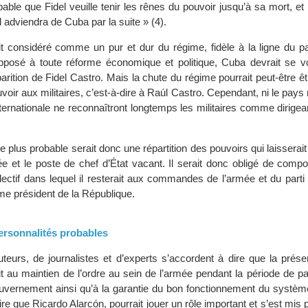
obable que Fidel veuille tenir les rênes du pouvoir jusqu’à sa mort, e
l adviendra de Cuba par la suite » (4).
t considéré comme un pur et dur du régime, fidèle à la ligne du par
pposé à toute réforme économique et politique, Cuba devrait se vo
parition de Fidel Castro. Mais la chute du régime pourrait peut-être êt
voir aux militaires, c’est-à-dire à Raúl Castro. Cependant, ni le pays n
ernationale ne reconnaîtront longtemps les militaires comme dirigea
 le plus probable serait donc une répartition des pouvoirs qui laisserai
mée et le poste de chef d’État vacant. Il serait donc obligé de com
ectif dans lequel il resterait aux commandes de l’armée et du part
me président de la République.
personnalités probables
eurs, de journalistes et d’experts s’accordent à dire que la prés
it au maintien de l’ordre au sein de l’armée pendant la période de pa
uvernement ainsi qu’à la garantie du bon fonctionnement du systèm
 dire que Ricardo Alarcón, pourrait jouer un rôle important et s’est mis