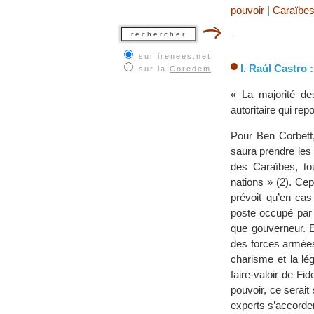
pouvoir
|
Caraïbe
sur irenees.net
I. Raúl Castro :
sur la
Coredem
« La majorité de
autoritaire qui re
Pour Ben Corbett
saura prendre les
des Caraïbes, to
nations » (2). Cep
prévoit qu’en cas
poste occupé par 
que gouverneur. E
des forces armées e
charisme et la lé
faire-valoir de Fid
pouvoir, ce serai
experts s’accorden