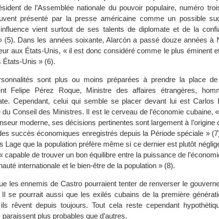
ésident de l’Assemblée nationale du pouvoir populaire, numéro troi
ouvent présenté par la presse américaine comme un possible su
nfluence vient surtout de ses talents de diplomate et de la confi
» (5). Dans les années soixante, Alarcón a passé douze années à
ur aux États-Unis, « il est donc considéré comme le plus éminent et
 États-Unis » (6).
rsonnalités sont plus ou moins préparées à prendre la place d
ent Felipe Pérez Roque, Ministre des affaires étrangères, hom
ate. Cependant, celui qui semble se placer devant lui est Carlos 
e du Conseil des Ministres. Il est le cerveau de l’économie cubaine,
penseur moderne, ses décisions pertinentes sont largement à l’origine 
et des succès économiques enregistrés depuis la Période spéciale » (7).
s Lage que la population préfère même si ce dernier est plutôt néglig
 « capable de trouver un bon équilibre entre la puissance de l’économ
uté internationale et le bien-être de la population » (8).
que les ennemis de Castro pourraient tenter de renverser le gouverne
l se pourrait aussi que les exilés cubains de la première génératio
ils rêvent depuis toujours. Tout cela reste cependant hypothétiq
 paraissent plus probables que d’autres.