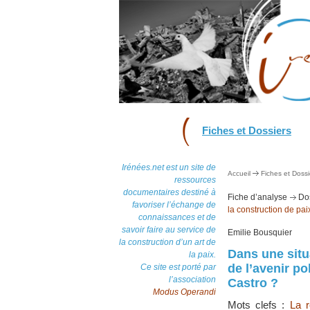
Fiches et Dossiers
Irénées.net est un site de
Accueil
Fiches et Dossi
ressources
documentaires destiné à
Fiche d’analyse
Dos
favoriser l’échange de
la construction de pai
connaissances et de
savoir faire au service de
Emilie Bousquier
la construction d’un art de
Dans une situa
la paix.
de l’avenir po
Ce site est porté par
l’association
Castro ?
Modus Operandi
Mots clefs :
La r