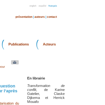
english
español
français
présentation
|
auteurs
|
contact
Publications
Acteurs
pour
En librairie
question
Transformation de
conflit
, de Karine
r l’après
Gatelier, Claske
Dijkema et Herrick
Mouafo
tarisation du