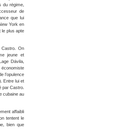
s du régime,
ccesseur de
ance que lui
 New York en
 le plus apte
e Castro. On
me jeune et
Lage Dávila,
 « économiste
de l’opulence
 Entre lui et
é par Castro.
ie cubaine au
ment affaibli
n tentent le
ue, bien que