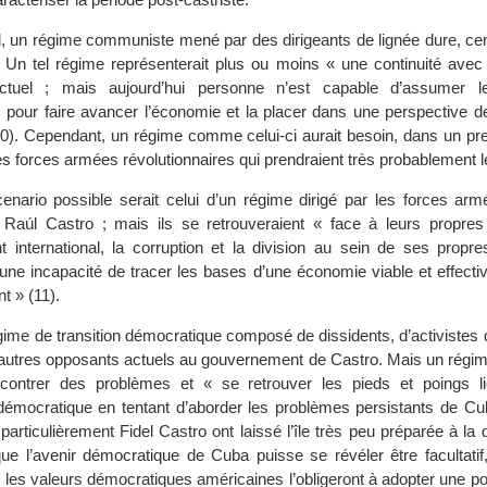
d, un régime communiste mené par des dirigeants de lignée dure, cen
. Un tel régime représenterait plus ou moins « une continuité avec 
e actuel ; mais aujourd’hui personne n’est capable d’assumer 
 pour faire avancer l’économie et la placer dans une perspective d
10). Cependant, un régime comme celui-ci aurait besoin, dans un pr
es forces armées révolutionnaires qui prendraient très probablement l
enario possible serait celui d’un régime dirigé par les forces arm
 Raúl Castro ; mais ils se retrouveraient « face à leurs propres d
t international, la corruption et la division au sein de ses propres
 une incapacité de tracer les bases d’une économie viable et effecti
nt » (11).
gime de transition démocratique composé de dissidents, d’activistes 
autres opposants actuels au gouvernement de Castro. Mais un régim
encontrer des problèmes et « se retrouver les pieds et poings 
émocratique en tentant d’aborder les problèmes persistants de Cu
et particulièrement Fidel Castro ont laissé l’île très peu préparée à la
que l’avenir démocratique de Cuba puisse se révéler être facultatif,
 les valeurs démocratiques américaines l’obligeront à adopter une pol