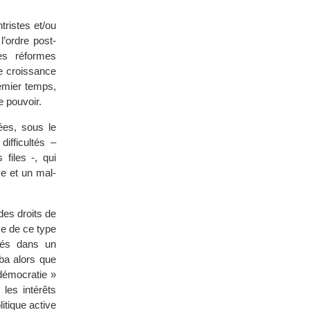
tristes et/ou
l’ordre post-
les réformes
e croissance
emier temps,
e pouvoir.
ées, sous le
ifficultés –
 files -, qui
ve et un mal-
des droits de
e de ce type
liés dans un
ba alors que
 démocratie »
 les intérêts
itique active