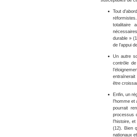
Tout d’abor
réformistes
totalitair
nécessaires
durable » (
de l’appui d
Un autre sc
contrôle de
l’éloignemen
entraînerait
être croissa
Enfin, un ré
l’homme et 
pourrait r
processus d
l’histoire, 
(12). Bien 
nationaux et