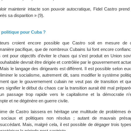
loir maintenir intacte son pouvoir autocratique, Fidel Castro prend
ès sa disparition » (9).
e politique pour Cuba ?
ateurs croient encore possible que Castro soit en mesure de c
nière pacifique, que de nombreux Cubains lui font encore confianc
 ont pour objectifs d’éviter le chaos qui s’est produit en Union sov
souhaitable devrait être dirigée et contrôlée par le gouvernement actuel
ais le langage des dirigeants est différent. Il est possible selon eu
iminer le socialisme, autrement dit, sans modifier le système politi
iment que le gouvernement cubain ne veut pas de transition et qu
rs signifier le début du chaos car la transition aurait été mal préparée
n passage trop rapide vers le capitalisme et la démocratie n’
pte et ne dégénère en guerre civile.
gime de Castro laissera en héritage une multitude de problèmes 
 sociaux et politiques non résolus ; autant de mauvais présa
succédant. Mais, malgré cela, il est possible de dégager trois type
ractériser la période post-castriste.