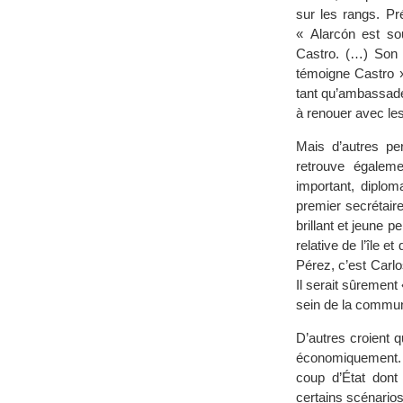
sur les rangs. Pr
« Alarcón est s
Castro. (…) Son i
témoigne Castro 
tant qu’ambassade
à renouer avec les
Mais d’autres pe
retrouve égalem
important, diplom
premier secrétair
brillant et jeune 
relative de l’île 
Pérez, c’est Carlo
Il serait sûrement
sein de la communa
D’autres croient 
économiquement. I
coup d’État dont 
certains scénarios