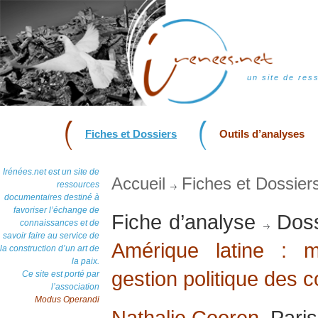
un site de res
Fiches et Dossiers
Outils d’analyses
Irénées.net est un site de
Accueil
Fiches et Dossier
ressources
documentaires destiné à
favoriser l’échange de
Fiche d’analyse
Doss
connaissances et de
savoir faire au service de
Amérique latine : 
la construction d’un art de
la paix.
gestion politique des co
Ce site est porté par
l’association
Modus Operandi
Nathalie Cooren
, Pari