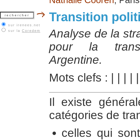
Transition poli
sur irenees.net
Analyse de la str
sur la
Coredem
pour la trans
Argentine.
Mots clefs :
|
|
|
|
Il existe génér
catégories de tran
celles qui son