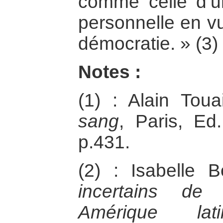
comme celle d’un
personnelle en vu
démocratie. » (3)
Notes :
(1) : Alain Tou
sang
, Paris, Ed
p.431.
(2) : Isabelle 
incertains de
Amérique lati