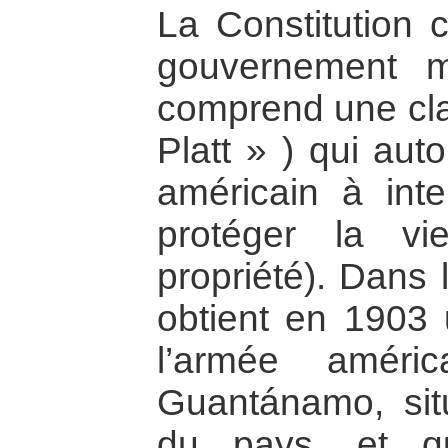
La Constitution c
gouvernement mi
comprend une cl
Platt » ) qui aut
américain à int
protéger la vi
propriété). Dans 
obtient en 1903 u
l’armée améri
Guantánamo, situ
du pays, et qu