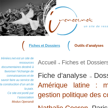
un site de res
Fiches et Dossiers
Outils d’analyses
Irénées.net est un site de
Accueil
Fiches et Dossier
ressources
documentaires destiné à
favoriser l’échange de
Fiche d’analyse
Doss
connaissances et de
savoir faire au service de
Amérique latine : 
la construction d’un art de
la paix.
gestion politique des co
Ce site est porté par
l’association
Modus Operandi
Nathalie Cooren
, Pari