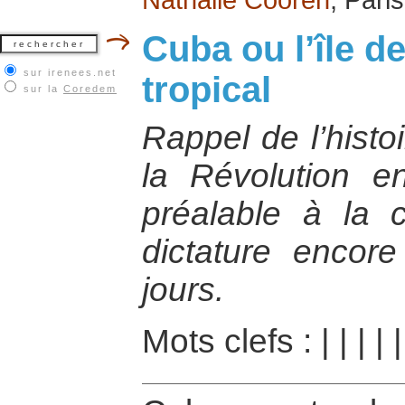
Cuba ou l’île de
sur irenees.net
tropical
sur la
Coredem
Rappel de l’histo
la Révolution 
préalable à la 
dictature encor
jours.
Mots clefs :
|
|
|
|