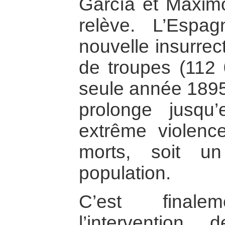
García et Máxim
relève. L’Espa
nouvelle insurrec
de troupes (112
seule année 1895)
prolonge jusqu
extrême violenc
morts, soit u
population.
C’est final
l’intervention