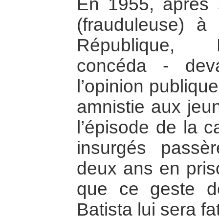
En 1955, après so
(frauduleuse) à
République, F
concéda - dev
l’opinion publiqu
amnistie aux jeun
l’épisode de la 
insurgés passèr
deux ans en priso
que ce geste 
Batista lui sera fat