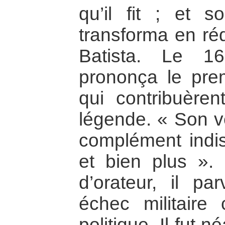
qu’il fit ; et 
transforma en réq
Batista. Le 1
prononça le pre
qui contribuère
légende. « Son ve
complément indi
et bien plus ».
d’orateur, il pa
échec militaire 
politique. Il fut