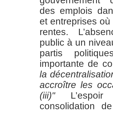
gouvernement “ d
des emplois dans
et entreprises où 
rentes. L’abse
public à un nivea
partis politi
importante de co
la décentralisati
accroître les occ
(iii)"
L’espoir 
consolidation d