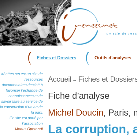
un site de res
Fiches et Dossiers
Outils d’analyses
Irénées.net est un site de
Accueil
Fiches et Dossier
ressources
documentaires destiné à
favoriser l’échange de
Fiche d’analyse
connaissances et de
savoir faire au service de
la construction d’un art de
Michel Doucin
, Paris,
la paix.
Ce site est porté par
l’association
La corruption, a
Modus Operandi