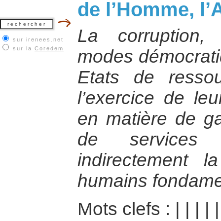
de l’Homme, l’A
La corruption,
sur irenees.net
sur la
Coredem
modes démocratiq
Etats de resso
l’exercice de le
en matière de ga
de services
indirectement l
humains fondame
Mots clefs :
|
|
|
|